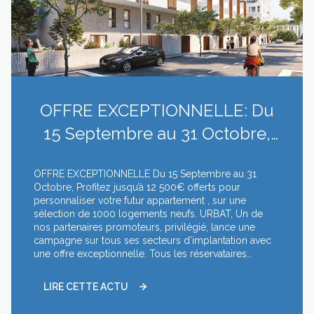
OFFRE EXCEPTIONNELLE: Du
15 Septembre au 31 Octobre,
Profitez jusqu’à 12 500€ offerts
OFFRE EXCEPTIONNELLE Du 15 Septembre au 31
pour pers...
Octobre, Profitez jusqu’à 12 500€ offerts pour
personnaliser votre futur appartement , sur une
sélection de 1000 logements neufs. URBAT, Un de
nos partenaires promoteurs, privilégié, lance une
campagne sur tous ses secteurs d’implantation avec
une offre exceptionnelle. Tous les réservataires
pourront bénéficier , jusqu’à 12.500 € d’options à
choisir dans le catalogue des options 2019. L’offre se
LIRE CETTE ACTU
détaille comme il suit : - 8.500 € pour toutes
réservations d’un 2 pièces 10.500 € pour toutes