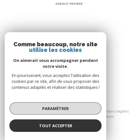
mois maximum après le dépôt des pièces à intervenir
chez le notaire postérieurement à la réservation pour
les autres logements, non cumulable avec une autre
offre, Offre non valable pour la Résidence White
Garden - Investir dans l’immobilier comporte des
risques, consultez le site www.urbat.com pour en
NOS RÉSEAUX
savoir plus - Illustration non contractuelles - Urbat
Comme beaucoup, notre site
Septembre 2019
utilise les cookies
Nous suivre
On aimerait vous accompagner pendant
votre visite.
En poursuivant, vous acceptez l'utilisation des
cookies par ce site, afin de vous proposer des
contenus adaptés et réaliser des statistiques !
© 2026 | Tous droits réservés
PARAMÉTRER
Nos honoraires
Nos partenaires
Mentions légales
Cookies
Admin
Politique RGPD
TOUT ACCEPTER
Réalisé par :