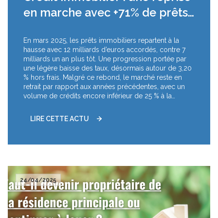
en marche avec +71% de prêts
en un an
En mars 2025, les prêts immobiliers repartent à la
hausse avec 12 milliards d’euros accordés, contre 7
milliards un an plus tôt. Une progression portée par
une légère baisse des taux, désormais autour de 3,20
% hors frais. Malgré ce rebond, le marché reste en
retrait par rapport aux années précédentes, avec un
volume de crédits encore inférieur de 25 % à la
période 2016–2019. La reprise est là, mais reste
timide.
LIRE CETTE ACTU
24/04/2025