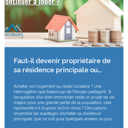
Faut-il devenir propriétaire de
sa résidence principale ou
continuer à louer ?
Acheter son logement ou rester locataire ? Une
interrogation que beaucoup de Français partagent. Si
l’acquisition d’un bien immobilier reste un projet de vie
majeur pour une grande partie de la population, cela
représente-t-il toujours le bon choix ? Décryptons
ensemble les avantages d’acheter sa résidence
principale, que ce soit pour quelques années ou pour
toute une vie .