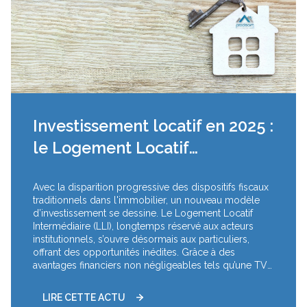
Investissement locatif en 2025 :
le Logement Locatif
Intermédiaire (LLI), une
Avec la disparition progressive des dispositifs fiscaux
alternative attract...
traditionnels dans l'immobilier, un nouveau modèle
d’investissement se dessine. Le Logement Locatif
Intermédiaire (LLI), longtemps réservé aux acteurs
institutionnels, s’ouvre désormais aux particuliers,
offrant des opportunités inédites. Grâce à des
avantages financiers non négligeables tels qu’une TVA
réduite, un prix d’achat plus abordable et un crédit
d’impôt sur la taxe foncière pendant deux décennies,
LIRE CETTE ACTU
le LLI pourrait bien révolutionner l’investissement