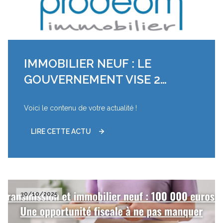
IMMOBILIER NEUF : LE
GOUVERNEMENT VISE 2
MILLIONS DE LOGEMENTS
Voici le contenu de votre actualité !
CONSTRUITS D’ICI 2030
LIRE CETTE ACTU
30/10/2025