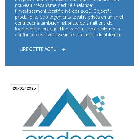
en 2026
nouveau mécanisme destiné à relancer
l’investissement locatif privé dès 2026. Objectif :
produire 50 000 logements locatifs privés en un an et
contribuer à l’ambition nationale de 2 millions de
logements d’ici 2030. Non zoné, il vise à restaurer la
confiance des investisseurs et à relancer durablement
la production de logements sur l’ensemble du
territoire.
LIRE CETTE ACTU
28/01/2026