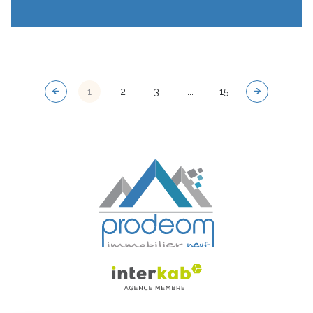
locatif en 2025.
1
2
3
...
15