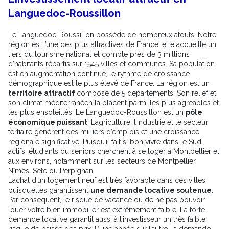
Languedoc-Roussillon
Le Languedoc-Roussillon possède de nombreux atouts. Notre
région est l’une des plus attractives de France, elle accueille un
tiers du tourisme national et compte près de 3 millions
d’habitants répartis sur 1545 villes et communes. Sa population
est en augmentation continue, le rythme de croissance
démographique est le plus élevé de France. La région est un
territoire attractif
composé de 5 départements. Son relief et
son climat méditerranéen la placent parmi les plus agréables et
les plus ensoleillés. Le Languedoc-Roussillon est un
pôle
économique puissant
. L’agriculture, l’industrie et le secteur
tertiaire génèrent des milliers d’emplois et une croissance
régionale significative. Puisqu’il fait si bon vivre dans le Sud,
actifs, étudiants ou seniors cherchent à se loger à Montpellier et
aux environs, notamment sur les secteurs de Montpellier,
Nîmes, Sète ou Perpignan.
L’achat d’un logement neuf est très favorable dans ces villes
puisqu’elles garantissent
une demande locative soutenue
.
Par conséquent, le risque de vacance ou de ne pas pouvoir
louer votre bien immobilier est extrêmement faible. La forte
demande locative garantit aussi à l’investisseur un très faible
risque de baisse des prix. D’une année sur l’autre, la demande