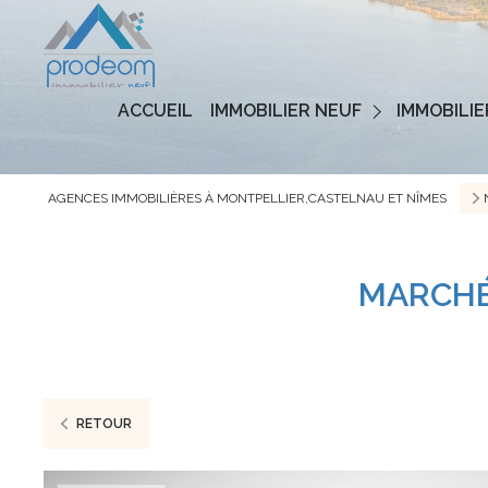
Programmes Neufs
ACCUEIL
IMMOBILIER NEUF
IMMOBILIE
Logements Neufs
AGENCES IMMOBILIÈRES À MONTPELLIER,CASTELNAU ET NÎMES
MARCHÉ 
RETOUR