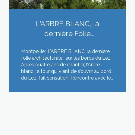
L'ARBRE BLANC, la
dernière Folie
architecturale de
Montpellier, L'ARBRE BLANC, la dernière
l'immobilier neuf à
folie architecturale , sur les bords du Lez .
Montpellier
Après quatre ans de chantier, l’Arbre
blanc, la tour qui vient de s’ouvrir au bord
du Lez, fait sensation. Rencontre avec les
créateurs de cette prouesse franco-
japonaise.
LIRE CETTE ACTU