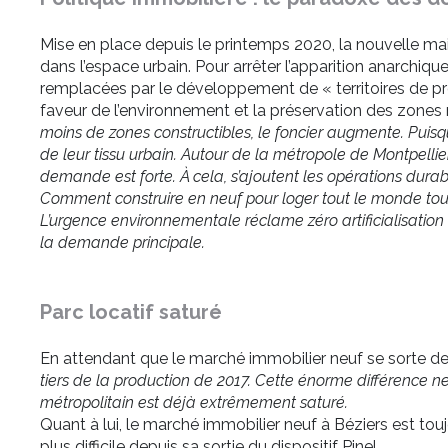
Mise en place depuis le printemps 2020, la nouvelle mair
dans l’espace urbain. Pour arrêter l’apparition anarchiqu
remplacées par le développement de « territoires de proj
faveur de l’environnement et la préservation des zones 
moins de zones constructibles, le foncier augmente. Puisque 
de leur tissu urbain. Autour de la métropole de Montpellie
demande est forte. À cela, s’ajoutent les opérations durab
Comment construire en neuf pour loger tout le monde tout
L’urgence environnementale réclame zéro artificialisatio
la demande principale.
Parc locatif saturé
En attendant que le marché immobilier neuf se sorte d
tiers de la production de 2017. Cette énorme différence ne
métropolitain est déjà extrêmement saturé.
Quant à lui, le marché immobilier neuf à Béziers est tou
plus difficile depuis sa sortie du dispositif Pinel.