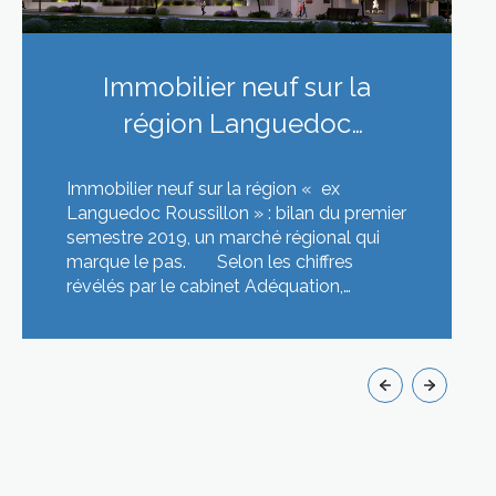
Immobilier neuf sur la
région Languedoc
Roussillon : bilan du
Immobilier neuf sur la région « ex
premier semestre 2019
Languedoc Roussillon » : bilan du premier
semestre 2019, un marché régional qui
marque le pas. Selon les chiffres
révélés par le cabinet Adéquation,
spécialisé dans les statistiques
immobilières, les mises en vente de
LIRE CETTE ACTU
logements neufs ont chuté de 48 % sur le
territoire de l’ex-Languedoc-Roussillon
sur les 6 premiers mois de l’année 2019.