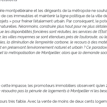
ie montpelliéraine et les dirigeants de la métropole ne souha
e de ces immeubles et maintenir la ligne politique de la ville d
ets » pour freiner l’étalement urbain. Par conséquent, le pot
naturelles.
Néanmoins, construire plus haut pour ne plus s’étaler
les disponibilités foncières sont réduites, les services de l’État 
r, les villes moyennes se sont étendues près de l’autoroute, où 
les, la diminution de l’empreinte carbone, le recours à des maté
 en préservant l’environnement naturel et urbain ? Ce paradoxe
n et la métropolisation de Montpellier, alors que la demande so
e cette impasse, les promoteurs immobiliers observent qu’en
 résoudra pas la pénurie de logements à Montpellier ni les besoi
jours très faible. Avec la vente de moins de deux cents logem