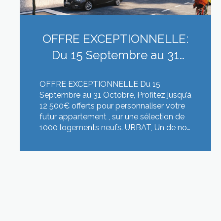
OFFRE EXCEPTIONNELLE:
Du 15 Septembre au 31
Octobre, Profitez jusqu’à 12
OFFRE EXCEPTIONNELLE Du 15
500€ offerts pour pers...
Septembre au 31 Octobre, Profitez jusqu’à
12 500€ offerts pour personnaliser votre
futur appartement , sur une sélection de
1000 logements neufs. URBAT, Un de nos
partenaires promoteurs, privilégié, lance
une campagne sur tous ses secteurs
LIRE CETTE ACTU
d’implantation avec une offre
exceptionnelle. Tous les réservataires
pourront bénéficier , jusqu’à 12.500 €
d’options à choisir dans le catalogue des
options 2019. L’offre se détaille comme il
suit : - 8.500 € pour toutes réservations