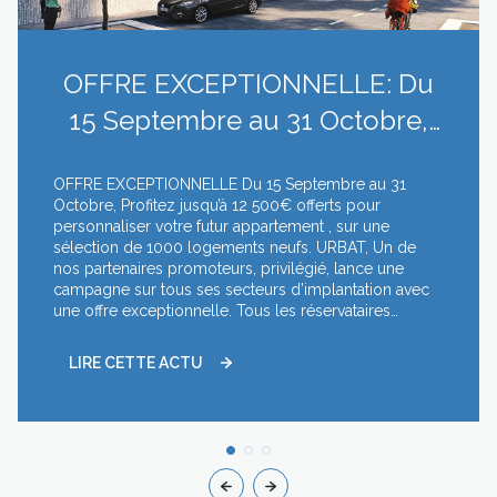
OFFRE EXCEPTIONNELLE: Du
15 Septembre au 31 Octobre,
Profitez jusqu’à 12 500€ offerts
OFFRE EXCEPTIONNELLE Du 15 Septembre au 31
pour pers...
Octobre, Profitez jusqu’à 12 500€ offerts pour
personnaliser votre futur appartement , sur une
sélection de 1000 logements neufs. URBAT, Un de
nos partenaires promoteurs, privilégié, lance une
campagne sur tous ses secteurs d’implantation avec
une offre exceptionnelle. Tous les réservataires
pourront bénéficier , jusqu’à 12.500 € d’options à
choisir dans le catalogue des options 2019. L’offre se
LIRE CETTE ACTU
détaille comme il suit : - 8.500 € pour toutes
réservations d’un 2 pièces 10.500 € pour toutes
réservations d’un 3 pièces 12.500 € pour toutes
réservations d’un 4 pièces et plus Cette offre s’adresse
aussi bien à la Résidence Principale pour que les
réservataires composent leur logement à leur image