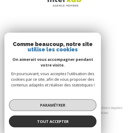
mois maximum après le dépôt des pièces à intervenir
chez le notaire postérieurement à la réservation pour
les autres logements, non cumulable avec une autre
offre, Offre non valable pour la Résidence White
Garden - Investir dans l’immobilier comporte des
risques, consultez le site www.urbat.com pour en
NOS RÉSEAUX
savoir plus - Illustration non contractuelles - Urbat
Comme beaucoup, notre site
Septembre 2019
utilise les cookies
Nous suivre
On aimerait vous accompagner pendant
votre visite.
En poursuivant, vous acceptez l'utilisation des
cookies par ce site, afin de vous proposer des
contenus adaptés et réaliser des statistiques !
© 2026 | Tous droits réservés
PARAMÉTRER
Nos honoraires
Nos partenaires
Mentions légales
Cookies
Admin
Politique RGPD
TOUT ACCEPTER
Réalisé par :