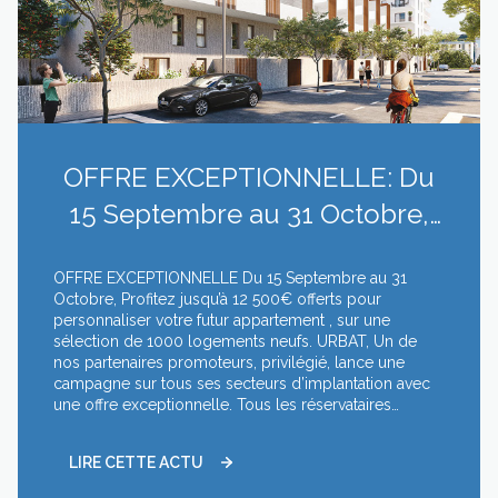
OFFRE EXCEPTIONNELLE: Du
15 Septembre au 31 Octobre,
Profitez jusqu’à 12 500€ offerts
OFFRE EXCEPTIONNELLE Du 15 Septembre au 31
pour pers...
Octobre, Profitez jusqu’à 12 500€ offerts pour
personnaliser votre futur appartement , sur une
sélection de 1000 logements neufs. URBAT, Un de
nos partenaires promoteurs, privilégié, lance une
campagne sur tous ses secteurs d’implantation avec
une offre exceptionnelle. Tous les réservataires
pourront bénéficier , jusqu’à 12.500 € d’options à
choisir dans le catalogue des options 2019. L’offre se
LIRE CETTE ACTU
détaille comme il suit : - 8.500 € pour toutes
réservations d’un 2 pièces 10.500 € pour toutes