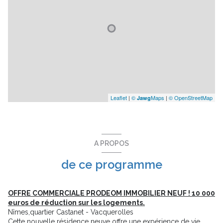
Leaflet
|
©
Maps
|
© OpenStreetMap
Jawg
A PROPOS
de ce programme
OFFRE COMMERCIALE PRODEOM IMMOBILIER NEUF ! 10 000
euros de réduction sur les logements.
Nîmes,quartier Castanet - Vacquerolles
Cette nouvelle résidence neuve offre une expérience de vie