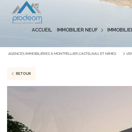
Programmes Neufs
ACCUEIL
IMMOBILIER NEUF
IMMOBILIE
Logements Neufs
AGENCES IMMOBILIÈRES À MONTPELLIER,CASTELNAU ET NÎMES
VE
RETOUR