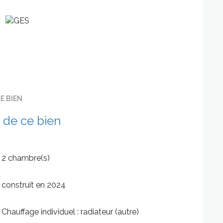
c wc séparé. Une place de parking incluse.
 financière d’achèvement - Garantie de parfait
ce dommage ouvrage.
pas à nous contacter.
s dépenses énergétiques et thermiques.
e A).
E BIEN
 de ce bien
2 chambre(s)
construit en 2024
Chauffage individuel : radiateur (autre)