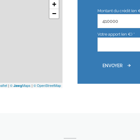
+
Montant du crédit (en 
−
Votre apport (en €) *
ENVOYER
aflet
|
©
Maps
|
© OpenStreetMap
Jawg