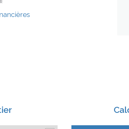
ER
inancières
ier
Cal