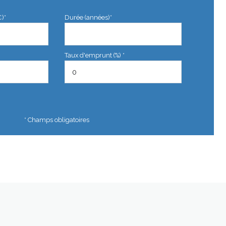
€)*
Durée (années)*
Taux d'emprunt (%) *
* Champs obligatoires