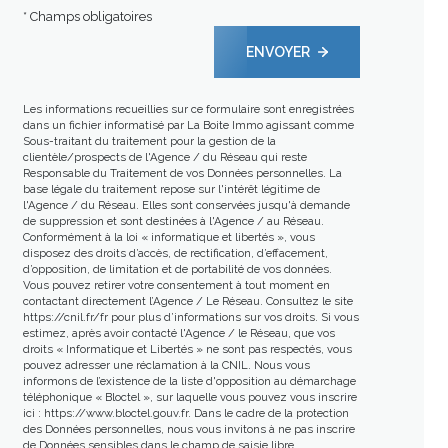
* Champs obligatoires
ENVOYER
Les informations recueillies sur ce formulaire sont enregistrées
dans un fichier informatisé par La Boite Immo agissant comme
Sous-traitant du traitement pour la gestion de la
clientèle/prospects de l'Agence / du Réseau qui reste
Responsable du Traitement de vos Données personnelles. La
base légale du traitement repose sur l'intérêt légitime de
l'Agence / du Réseau. Elles sont conservées jusqu'à demande
de suppression et sont destinées à l'Agence / au Réseau.
Conformément à la loi « informatique et libertés », vous
disposez des droits d’accès, de rectification, d’effacement,
d’opposition, de limitation et de portabilité de vos données.
Vous pouvez retirer votre consentement à tout moment en
contactant directement l’Agence / Le Réseau. Consultez le site
https://cnil.fr/fr
pour plus d’informations sur vos droits. Si vous
estimez, après avoir contacté l'Agence / le Réseau, que vos
droits « Informatique et Libertés » ne sont pas respectés, vous
pouvez adresser une réclamation à la CNIL. Nous vous
informons de l’existence de la liste d'opposition au démarchage
téléphonique « Bloctel », sur laquelle vous pouvez vous inscrire
ici :
https://www.bloctel.gouv.fr
. Dans le cadre de la protection
des Données personnelles, nous vous invitons à ne pas inscrire
de Données sensibles dans le champ de saisie libre.