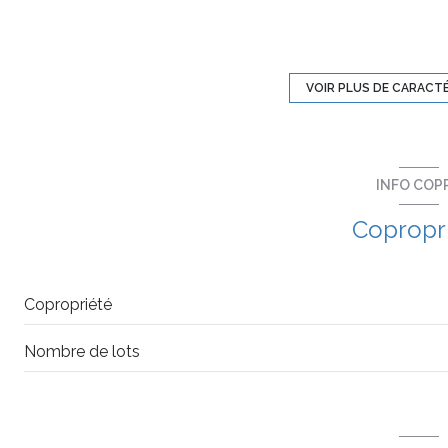
exposition Sud
3 étage(s)
VOIR PLUS DE CARACT
balcon
INFO COP
visiophone
Copropr
accès handicapé
Copropriété
Nombre de lots