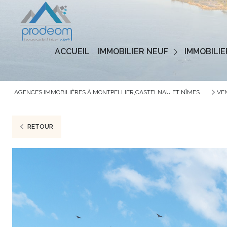
Programmes Neufs
ACCUEIL
IMMOBILIER NEUF
IMMOBILIE
Logements Neufs
AGENCES IMMOBILIÈRES À MONTPELLIER,CASTELNAU ET NÎMES
VE
RETOUR