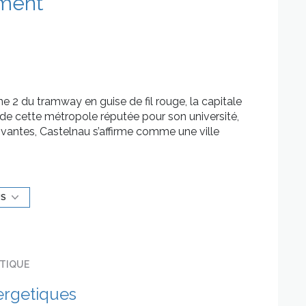
ment
e 2 du tramway en guise de fil rouge, la capitale
a de cette métropole réputée pour son université,
ovantes, Castelnau s’affirme comme une ville
Lez, dans un secteur oxygéné parles verdoyantes
re. Ici, la mobilité est également au rendez-vous.
3 min le centre commercial Odysseum, et la ligne
US
gare Saint-Roch en moins de 15 min.
 de 9m².
 deux chambres et une salle de bain avec wc
ÉTIQUE
noires et des bacs à douche
ergetiques