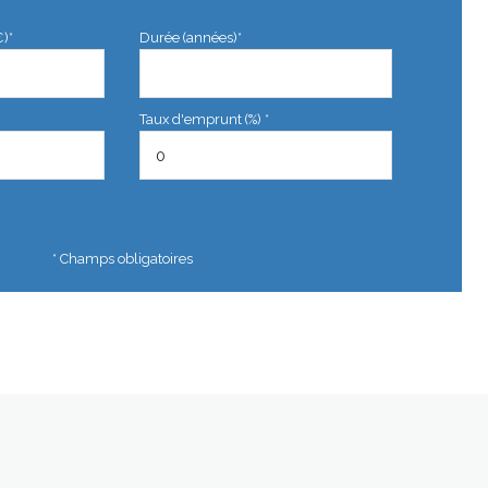
€)*
Durée (années)*
Taux d'emprunt (%) *
* Champs obligatoires