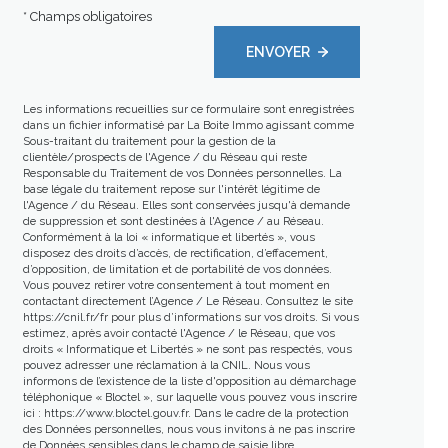
* Champs obligatoires
ENVOYER
Les informations recueillies sur ce formulaire sont enregistrées
dans un fichier informatisé par La Boite Immo agissant comme
Sous-traitant du traitement pour la gestion de la
clientèle/prospects de l'Agence / du Réseau qui reste
Responsable du Traitement de vos Données personnelles. La
base légale du traitement repose sur l'intérêt légitime de
l'Agence / du Réseau. Elles sont conservées jusqu'à demande
de suppression et sont destinées à l'Agence / au Réseau.
Conformément à la loi « informatique et libertés », vous
disposez des droits d’accès, de rectification, d’effacement,
d’opposition, de limitation et de portabilité de vos données.
Vous pouvez retirer votre consentement à tout moment en
contactant directement l’Agence / Le Réseau. Consultez le site
https://cnil.fr/fr
pour plus d’informations sur vos droits. Si vous
estimez, après avoir contacté l'Agence / le Réseau, que vos
droits « Informatique et Libertés » ne sont pas respectés, vous
pouvez adresser une réclamation à la CNIL. Nous vous
informons de l’existence de la liste d'opposition au démarchage
téléphonique « Bloctel », sur laquelle vous pouvez vous inscrire
ici :
https://www.bloctel.gouv.fr
. Dans le cadre de la protection
des Données personnelles, nous vous invitons à ne pas inscrire
de Données sensibles dans le champ de saisie libre.