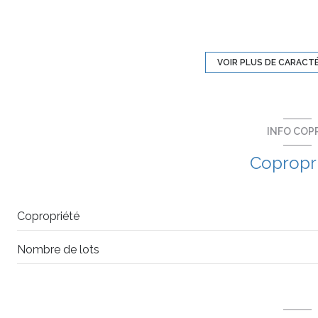
exposition Sud-Ouest
2 étage(s)
VOIR PLUS DE CARACT
balcon
INFO COP
interphone
Copropr
Copropriété
Nombre de lots