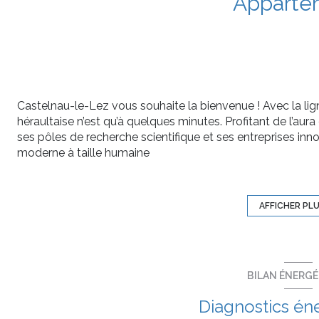
Apparte
Castelnau-le-Lez vous souhaite la bienvenue ! Avec la lign
héraultaise n’est qu’à quelques minutes. Profitant de l’aur
ses pôles de recherche scientifique et ses entreprises inn
moderne à taille humaine
Le 589 Pompignane prend place au sud de Castelnau-le-
rives du Lez, et à 800 m de la promenade longeant la riviè
Un arrêt de bus à deux pas vous permet de rejoindre en 1
AFFICHER PL
2 du tramway vous emmène place de la Comédie ou à la 
Apppartement 3 pièces lumineux de 65m² et une terrasse
Il est composé d'un séjour avec cuisine ouverte de 27m²,
séparé.
BILAN ÉNERG
Prestations:
• Salle de bains décorée de faïence au pourtour des baig
Diagnostics én
• Finition peinture blanche sur les murs