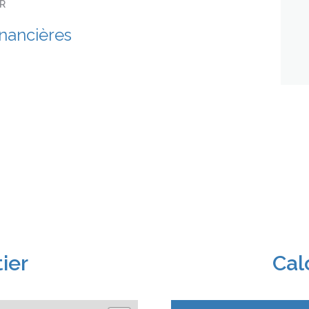
ER
inancières
ier
Cal