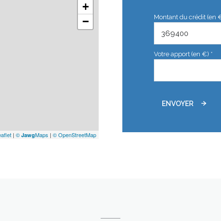
+
Montant du crédit (en 
−
Votre apport (en €) *
ENVOYER
aflet
|
©
Maps
|
© OpenStreetMap
Jawg