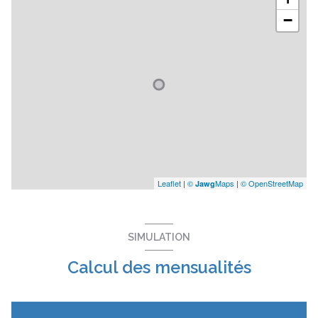
−
Leaflet
|
©
Maps
|
© OpenStreetMap
Jawg
SIMULATION
Calcul des mensualités