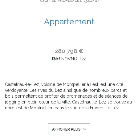
CASTELNAU-LE-LEZ (34170)
Appartement
280 798 €
Réf
NOVNO-T22
Castelnau-le-Lez, voisine de Montpellier à l'est, est une cité
verdoyante. Les rives du Lez ainsi que de nombreux parcs et
bois permettent de profiter de promenades et de séances de
jogging en plein cœur de la ville. Castelnau-le-Lez se trouve au
nord-est de Montpellier, dans le sud de la France. Le Lez
constitue sa limite occidentale avec Montpellier, et la ville est
située à 14 kilomètres au nord de la mer Méditerranée. Les
communes voisines de Castelnau-le-Lez sont Clapiers,
AFFICHER PLUS
Montpellier, Saint-Aunès et Mauguio.
Découvrez une résidence sécurisée parfaitement intégrée dans