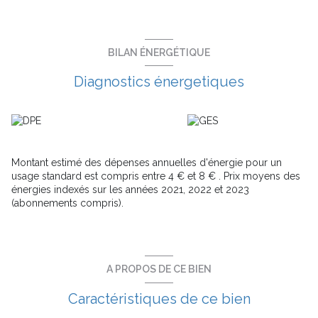
bénéficient de beaux volumes lumineux et d’un espace extérieur
– balcon, terrasse ou jardin privatif – afin de profiter pleinement
des beaux jours et prolonger l’art de vivre méditerranéen.
Idéalement située à proximité des commerces, des écoles et
BILAN ÉNERGÉTIQUE
des services, la résidence offre un cadre pratique et serein. Ici,
chaque détail a été pensé pour conjuguer confort, fonctionnalité
Diagnostics énergetiques
et qualité architecturale, dans un esprit durable et respectueux
de l’environnement.
Une adresse rare, où l’on respire la nature tout en profitant des
avantages de la vie citadine.
Montant estimé des dépenses annuelles d'énergie pour un
usage standard est compris entre 4 € et 8 € . Prix moyens des
énergies indexés sur les années 2021, 2022 et 2023
(abonnements compris).
A PROPOS DE CE BIEN
Caractéristiques de ce bien