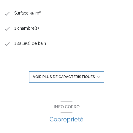
Surface 45 m²
1 chambre(s)
1 salle(s) de bain
construit en 2025
cuisine américaine (semi-équipée)
VOIR PLUS DE CARACTÉRISTIQUES
Chauffage individuel : radiateur (autre)
exposition Sud-Ouest
INFO COPRO
Copropriété
3ème étage