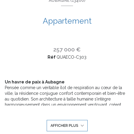
AUBAGNE (13400)
Appartement
257 000 €
Réf
QUAECO-C303
Un havre de paix à Aubagne
Pensée comme un véritable îlot de respiration au cœur de la
ville, la résidence conjugue confort contemporain et bien-être
au quotidien. Son architecture à taille humaine s’intègre
harmonieusement dans un environnement verdoyant, créant
une atmosphère apaisante où nature et modernité se
rencontrent.
La résidence propose des appartements neufs du studio au 5
AFFICHER PLUS
pièces, conçus pour s’adapter à tous les styles de vie :
étudiants, jeunes actifs, familles ou investisseurs. Tous