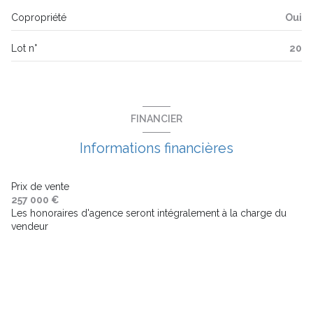
3 étage(s)
Copropriété
Oui
ascenseur
Lot n°
20
balcon
terrasse
FINANCIER
visiophone
Informations financières
interphone
Prix de vente
257 000 €
Les honoraires d'agence seront intégralement à la charge du
accès handicapé
vendeur