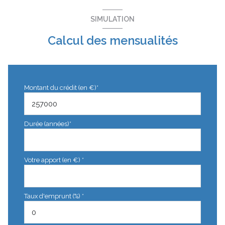
SIMULATION
Calcul des mensualités
Montant du crédit (en €)*
Durée (années)*
Votre apport (en €) *
Taux d'emprunt (%) *