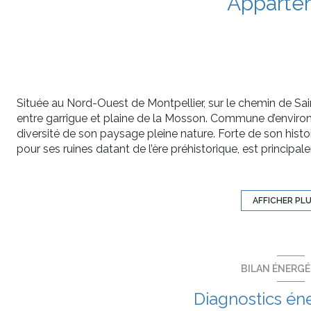
Apparte
Située au Nord-Ouest de Montpellier, sur le chemin de S
entre garrigue et plaine de la Mosson. Commune d’environ 
diversité de son paysage pleine nature. Forte de son histo
pour ses ruines datant de l’ère préhistorique, est princi
de l’Avy, ruelles, berges de la Mosson, sentiers de prom
enchanteurs. Grabels s’impose depuis quelques années c
Montpellier en pleine mutation. Les multiples infrastruc
AFFICHER PL
caractère remarquable à la cité et une qualité de vie privil
Située dans le quartier de La Valsière, sur la rive droite d
et son environnement arboré. Elle bénéficie d’un emplac
: commerces de proximité, centre commercial, écoles, resta
BILAN ÉNERG
architecture élégante est inspirée de l’Andalousie où se m
façades à moucharabiehs. Un jardin aux essences méditerr
Diagnostics én
ressourcer.