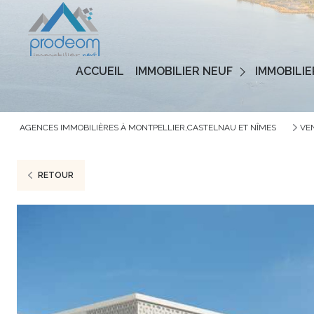
Programmes Neufs
ACCUEIL
IMMOBILIER NEUF
IMMOBILIE
Logements Neufs
AGENCES IMMOBILIÈRES À MONTPELLIER,CASTELNAU ET NÎMES
VE
RETOUR