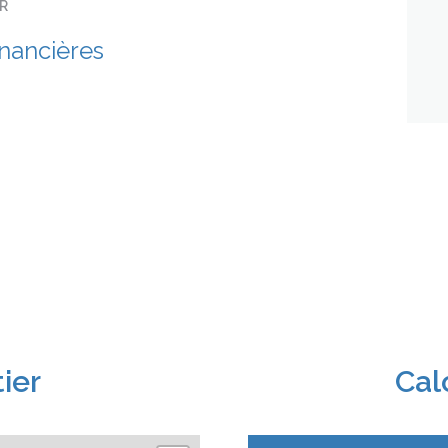
ER
inancières
ier
Cal