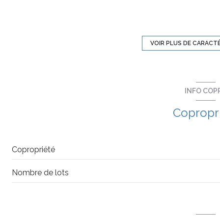
exposition Sud-Ouest
2 étage(s)
VOIR PLUS DE CARACT
balcon
INFO COP
visiophone
Copropr
accès handicapé
Copropriété
Nombre de lots