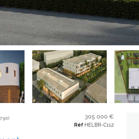
305 000 €
790)
Réf
HELBR-C112