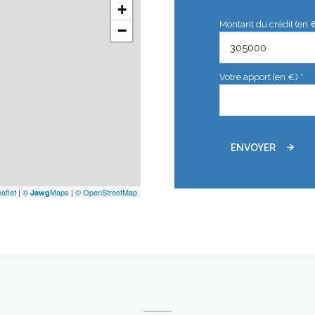
+
Montant du crédit (en 
−
Votre apport (en €) *
ENVOYER
aflet
|
©
Maps
|
© OpenStreetMap
Jawg