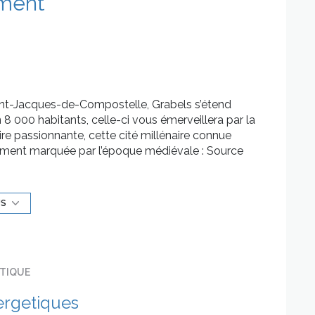
ment
aint-Jacques-de-Compostelle, Grabels s’étend
8 000 habitants, celle-ci vous émerveillera par la
ire passionnante, cette cité millénaire connue
palement marquée par l’époque médiévale : Source
enade… les légendes se mêlent aux paysages
omme un « arrondissement » résidentiel de
tures parfaitement intégrées au paysage donnent un
US
égiée.
e Grabels, la résidence vous séduira par son calme
ement privilégié à deux pas de toutes commodités
urants et axes routiers. A taille humaine, son
ÉTIQUE
êlent enduit blanc et brique ocre sur fond de
anéennes offre un espace vert pour respirer et se
ergetiques