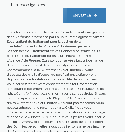
* Champs obligatoires
ENVOYER
Les informations recueillies sur ce formulaire sont enregistrées
dans un fichier informatisé par La Boite Immo agissant comme
Sous-traitant du traitement pour la gestion de la
clientèle/prospects de l'Agence / du Réseau qui reste
Responsable du Traitement de vos Données personnelles. La
base légale du traitement repose sur l'intérêt légitime de
l'Agence / du Réseau. Elles sont conservées jusqu'à demande
de suppression et sont destinées à l'Agence / au Réseau.
Conformément à la loi « informatique et libertés », vous
disposez des droits d’accès, de rectification, d’effacement,
d’opposition, de limitation et de portabilité de vos données.
Vous pouvez retirer votre consentement à tout moment en
contactant directement l’Agence / Le Réseau. Consultez le site
https://cnil.fr/fr
pour plus d’informations sur vos droits. Si vous
estimez, après avoir contacté l'Agence / le Réseau, que vos
droits « Informatique et Libertés » ne sont pas respectés, vous
pouvez adresser une réclamation à la CNIL. Nous vous
informons de l’existence de la liste d'opposition au démarchage
téléphonique « Bloctel », sur laquelle vous pouvez vous inscrire
ici :
https://www.bloctel.gouv.fr
. Dans le cadre de la protection
des Données personnelles, nous vous invitons à ne pas inscrire
de Données sensibles dans le champ de saisie libre.