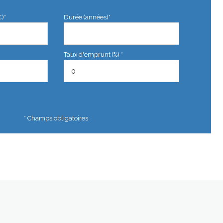
€)*
Durée (années)*
Taux d'emprunt (%) *
* Champs obligatoires