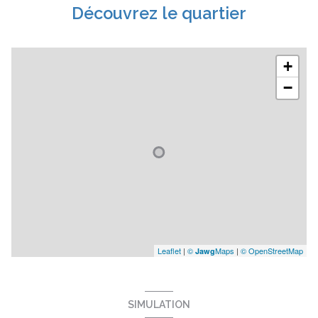
Découvrez le quartier
+
−
Leaflet
|
©
Maps
|
© OpenStreetMap
Jawg
SIMULATION