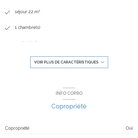
•Garantie de construction pendant 10 ans.
séjour 22 m²
1 chambre(s)
1 salle(s) d'eau
construit en 2027
VOIR PLUS DE CARACTÉRISTIQUES
kitchenette
Chauffage individuel : autre (pompe à chaleur)
INFO COPRO
Copropriété
exposition Nord
1er étage
Copropriété
Oui
2 étage(s)