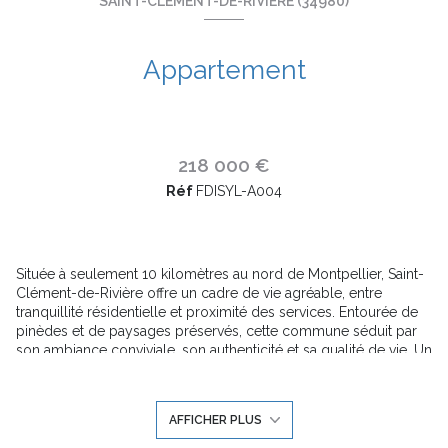
SAINT-CLÉMENT-DE-RIVIÈRE (34980)
Appartement
218 000 €
Réf
FDISYL-A004
Située à seulement 10 kilomètres au nord de Montpellier, Saint-
Clément-de-Rivière offre un cadre de vie agréable, entre
tranquillité résidentielle et proximité des services. Entourée de
pinèdes et de paysages préservés, cette commune séduit par
son ambiance conviviale, son authenticité et sa qualité de vie. Un
endroit idéal pour profiter de la nature tout en restant proche de
la ville.
Nichée au cœur d’un environnement naturel, cette nouvelle
AFFICHER PLUS
résidence propose des appartements du T2 au T4. Les
intérieurs sont lumineux, avec de belles hauteurs sous plafond,