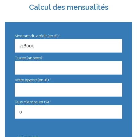
Calcul des mensualités
Montant du crédit (en €)*
Durée (années)*
Votre apport (en €) *
Taux d'emprunt (%) *