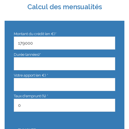
Calcul des mensualités
Montant du crédit (en €)*
Durée (années)*
Votre apport (en €) *
Taux d'emprunt (%) *