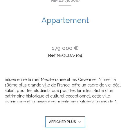
NÎMES (30000)
Appartement
179 000 €
Réf
NEOCDA-104
Située entre la mer Méditerranée et les Cévennes, Nîmes, la
18ème plus grande ville de France, offre un cadre de vie idéal
autant pour les étudiants que pour les familles. Riche d'un
patrimoine historique et culturel exceptionnel, cette ville
dynamique et conviviale est idéalement située à moins de 3
heure de Paris en TGV et à seulement 50 km de Montpellier.
LE CARRÉ DES AMOUREUX dispose d'une localisation idéale :
AFFICHER PLUS
Au croisement des autoroutes A9 et A54 et à seulement 15
minutes à pied de la gare, la résidence bénéficie d'un accès