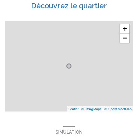
Découvrez le quartier
+
−
Leaflet
|
©
Maps
|
© OpenStreetMap
Jawg
SIMULATION