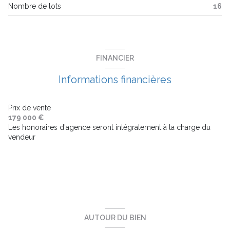
Nombre de lots
16
balcon
terrasse
FINANCIER
visiophone
Informations financières
interphone
Prix de vente
179 000 €
Les honoraires d'agence seront intégralement à la charge du
accès handicapé
vendeur
AUTOUR DU BIEN