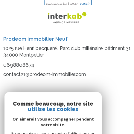
Prodeom immobilier Neuf
1025 rue Henri becquerel, Parc club millénaire, bâtiment 31
34000
Montpellier
0698808674
contact21@prodeom-immobilier.com
NOS RÉSEAUX
Comme beaucoup, notre site
utilise les cookies
Nous suivre
On aimerait vous accompagner pendant
votre visite.
En poursuivant, vous acceptez l'utilisation des