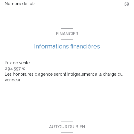
Nombre de lots
59
3 étage(s)
ascenseur
FINANCIER
balcon
Informations financières
terrasse
Prix de vente
294 597 €
Les honoraires d'agence seront intégralement à la charge du
interphone
vendeur
accès handicapé
AUTOUR DU BIEN