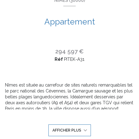
NÎMES (30000)
Appartement
294 597 €
Réf
PITEK-A31
Nîmes est située au carrefour de sites naturels remarquables tel
le parc national des Cévennes, la Camargue sauvage et les plus
belles plages languedociennes. Idéalement desservies par
deux axes autoroutiers (A9 et A54) et deux gares TGV qui relient
Paris en moins de 3h, la ville dispose aussi d’un aéroport.
Ce quartier en plein renouveau présente un développement
urbain qui fait la part belle à une architecture moderne, tout en
préservant des espaces naturels arborés. L’offre éducative du
AFFICHER PLUS
quartier est complétée par 3 autres écoles, une halte-garderie
et un collège qui sera entièrement réhabilité.