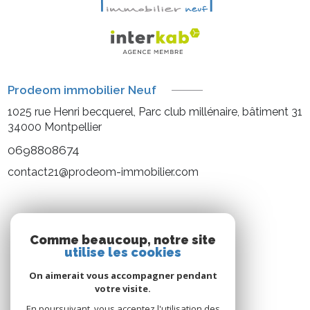
Prodeom immobilier Neuf
1025 rue Henri becquerel, Parc club millénaire, bâtiment 31
34000
Montpellier
0698808674
contact21@prodeom-immobilier.com
NOS RÉSEAUX
Comme beaucoup, notre site
utilise les cookies
Nous suivre
On aimerait vous accompagner pendant
votre visite.
En poursuivant, vous acceptez l'utilisation des