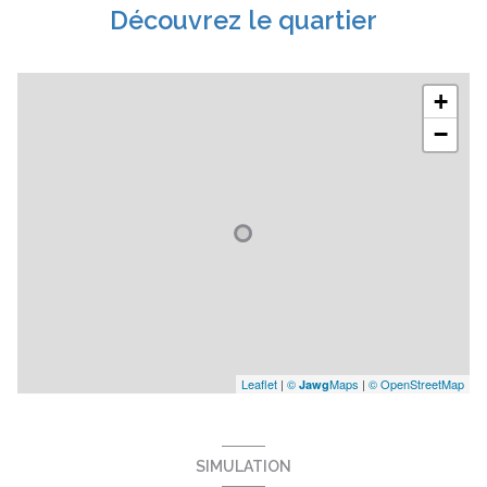
Découvrez le quartier
+
−
Leaflet
|
©
Maps
|
© OpenStreetMap
Jawg
SIMULATION