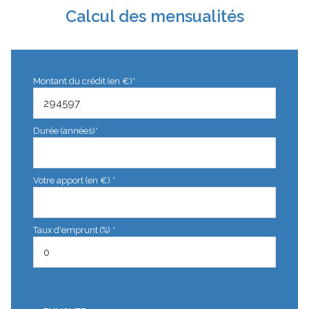
Calcul des mensualités
Montant du crédit (en €)*
Durée (années)*
Votre apport (en €) *
Taux d'emprunt (%) *