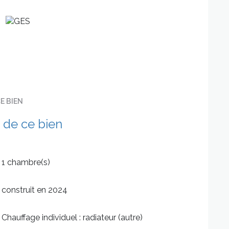
s dépenses énergétiques et thermiques.
e B1).
E BIEN
 de ce bien
1 chambre(s)
construit en 2024
Chauffage individuel : radiateur (autre)