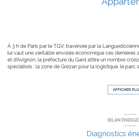
Apparte
À 3 h de Paris par le TGV, traversée par la Languedocienne
lui vaut une véritable envolée économique ces dernières 
et d’Avignon, la préfecture du Gard attire un nombre croiss
spécialisés : la zone de Grézan pour la logistique, le parc
hautes technologies, la ZFU Pissevin Valdegour, etc. Ville 
superbe Palais des Congrès en cœur de ville, reconnu pour
environnementale. Une référence pour l’événementiel, et une
AFFICHER PL
ville.
Conciliant développement économique et art de vivre, Nîm
Éligible au dispositif Pinel (zone B1), elle vous permet de 
Découvrez un appartement T2 de 40m² avec une terrasse 
BILAN ÉNERG
placard et avec cuisine ouverte, d'une chambre aux norm
place de parking intérieur incluse.
Diagnostics én
Possibilité de personnaliser votre appartement, n’hésitez 