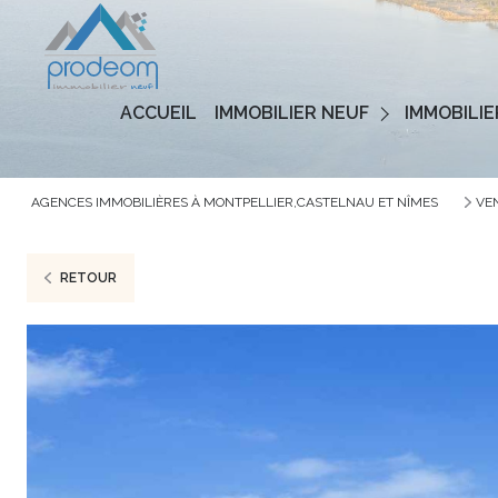
Programmes Neufs
ACCUEIL
IMMOBILIER NEUF
IMMOBILIE
Logements Neufs
AGENCES IMMOBILIÈRES À MONTPELLIER,CASTELNAU ET NÎMES
VE
RETOUR