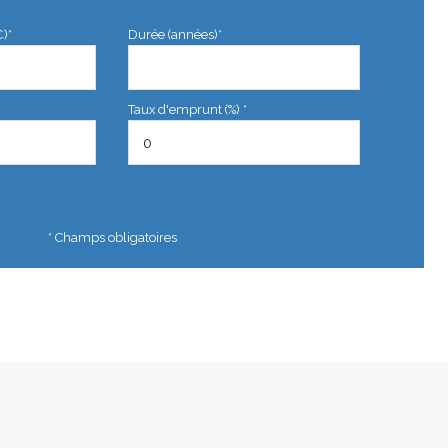
€)*
Durée (années)*
Taux d'emprunt (%) *
* Champs obligatoires