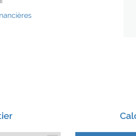
ER
inancières
ier
Cal