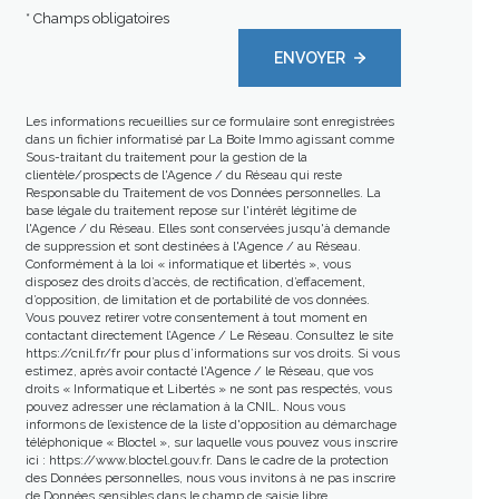
* Champs obligatoires
ENVOYER
Les informations recueillies sur ce formulaire sont enregistrées
dans un fichier informatisé par La Boite Immo agissant comme
Sous-traitant du traitement pour la gestion de la
clientèle/prospects de l'Agence / du Réseau qui reste
Responsable du Traitement de vos Données personnelles. La
base légale du traitement repose sur l'intérêt légitime de
l'Agence / du Réseau. Elles sont conservées jusqu'à demande
de suppression et sont destinées à l'Agence / au Réseau.
Conformément à la loi « informatique et libertés », vous
disposez des droits d’accès, de rectification, d’effacement,
d’opposition, de limitation et de portabilité de vos données.
Vous pouvez retirer votre consentement à tout moment en
contactant directement l’Agence / Le Réseau. Consultez le site
https://cnil.fr/fr
pour plus d’informations sur vos droits. Si vous
estimez, après avoir contacté l'Agence / le Réseau, que vos
droits « Informatique et Libertés » ne sont pas respectés, vous
pouvez adresser une réclamation à la CNIL. Nous vous
informons de l’existence de la liste d'opposition au démarchage
téléphonique « Bloctel », sur laquelle vous pouvez vous inscrire
ici :
https://www.bloctel.gouv.fr
. Dans le cadre de la protection
des Données personnelles, nous vous invitons à ne pas inscrire
de Données sensibles dans le champ de saisie libre.