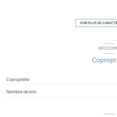
exposition Sud-Ouest
ascenseur
VOIR PLUS DE CARACT
terrasse
INFO COP
interphone
Copropr
Copropriété
Nombre de lots