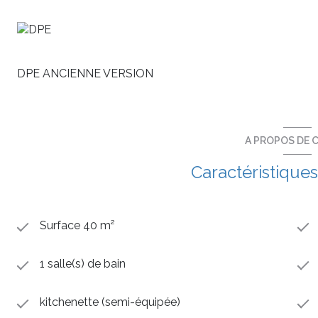
Label BBC et norme RT 2012 vous garantissent de faible
Eligible au PTZ et à la Loi Pinel pour les investisseurs (zon
Frais de notaire réduits à moins de 3%,
Informations et disponibilités au 06 98 80 86 74.
DPE ANCIENNE VERSION
A PROPOS DE C
Caractéristiques
Surface 40 m²
1 salle(s) de bain
kitchenette (semi-équipée)