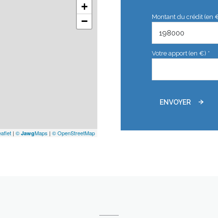
+
Montant du crédit (en 
−
Votre apport (en €) *
ENVOYER
aflet
|
©
Maps
|
© OpenStreetMap
Jawg