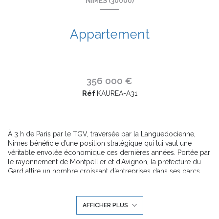
NÎMES (30000)
Appartement
356 000 €
Réf
KAUREA-A31
À 3 h de Paris par le TGV, traversée par la Languedocienne,
Nîmes bénéficie d’une position stratégique qui lui vaut une
véritable envolée économique ces dernières années. Portée par
le rayonnement de Montpellier et d’Avignon, la préfecture du
Gard attire un nombre croissant d’entreprises dans ses parcs
d’activités spécialisés : la zone de Grézan pour la logistique, le
parc scientifique et technique Georges Besse pour les hautes
technologies, la ZFU Pissevin Valdegour, etc. Ville d’avenir, la
AFFICHER PLUS
cité romaine ajoute à son patrimoine un superbe Palais des
Congrès en cœur de ville, reconnu pour sa haute qualité