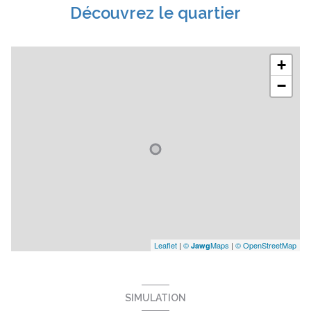
Découvrez le quartier
+
−
Leaflet
|
©
Maps
|
© OpenStreetMap
Jawg
SIMULATION