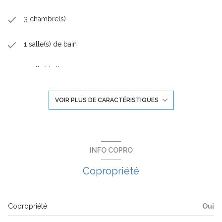
3 chambre(s)
1 salle(s) de bain
1 salle(s) d'eau
construit en 2024
VOIR PLUS DE CARACTÉRISTIQUES
cuisine américaine (semi-équipée)
Chauffage individuel : radiateur (autre)
INFO COPRO
Copropriété
exposition Nord-Sud
3ème étage
Copropriété
Oui
3 étage(s)