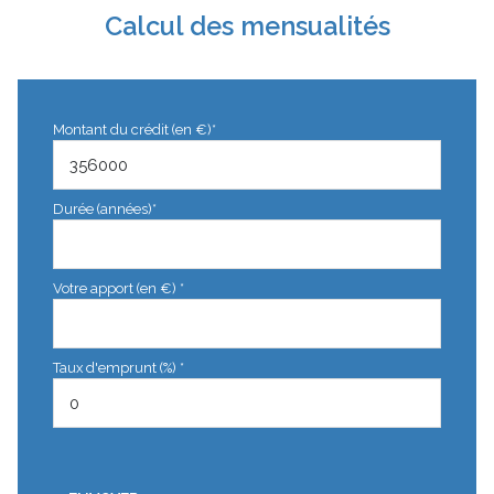
Calcul des mensualités
Montant du crédit (en €)*
Durée (années)*
Votre apport (en €) *
Taux d'emprunt (%) *