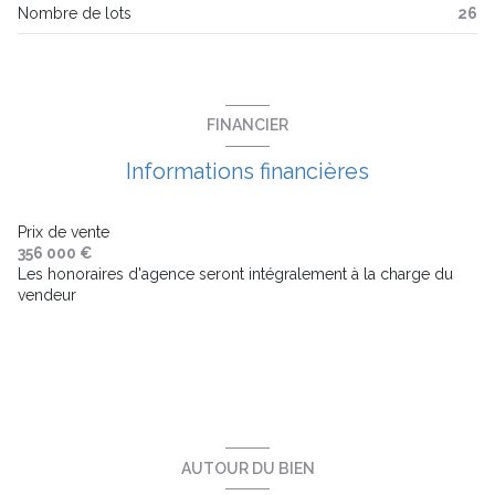
Nombre de lots
26
ascenseur
balcon
FINANCIER
terrasse
Informations financières
visiophone
Prix de vente
356 000 €
Les honoraires d'agence seront intégralement à la charge du
interphone
vendeur
accès handicapé
AUTOUR DU BIEN