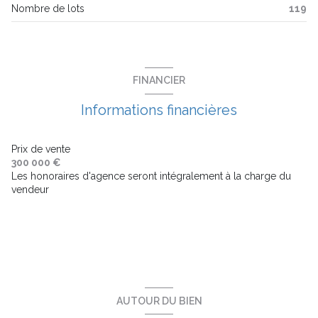
Nombre de lots
119
ascenseur
balcon
FINANCIER
terrasse
Informations financières
interphone
Prix de vente
300 000 €
Les honoraires d'agence seront intégralement à la charge du
accès handicapé
vendeur
AUTOUR DU BIEN