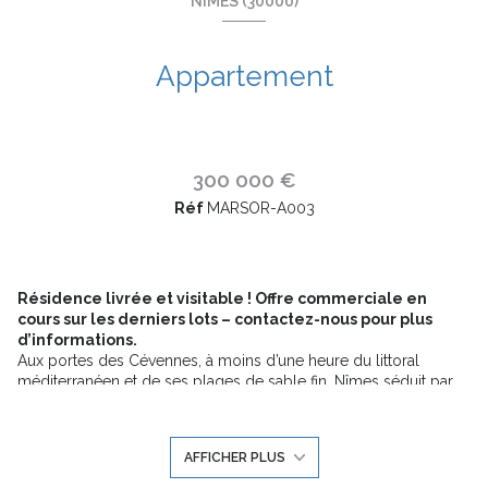
NÎMES (30000)
Appartement
300 000 €
Réf
MARSOR-A003
Résidence livrée et visitable ! Offre commerciale en
cours sur les derniers lots – contactez-nous pour plus
d’informations.
Aux portes des Cévennes, à moins d’une heure du littoral
méditerranéen et de ses plages de sable fin, Nîmes séduit par
son dynamisme et sa douceur de vivre. Baignée de soleil, la
ville est surtout reconnue pour son patrimoine romain
exceptionnel, avec des monuments emblématiques tels que la
AFFICHER PLUS
Maison Carrée ou les célèbres Arènes. Sa Feria, véritable
institution locale, compte parmi les plus réputées du Sud. Ville