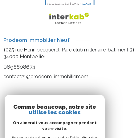
Prodeom immobilier Neuf
1025 rue Henri becquerel, Parc club millénaire, bâtiment 31
34000
Montpellier
0698808674
contact21@prodeom-immobilier.com
NOS RÉSEAUX
Comme beaucoup, notre site
utilise les cookies
Nous suivre
On aimerait vous accompagner pendant
votre visite.
En poursuivant, vous acceptez l'utilisation des