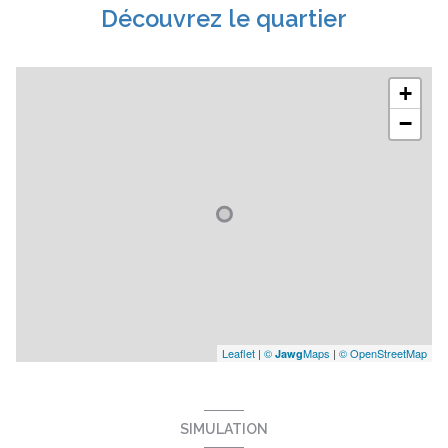
Découvrez le quartier
+
−
Leaflet
|
©
Maps
|
© OpenStreetMap
Jawg
SIMULATION