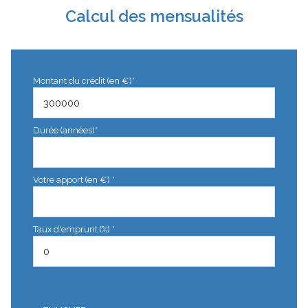
Calcul des mensualités
Montant du crédit (en €)*
Durée (années)*
Votre apport (en €) *
Taux d'emprunt (%) *