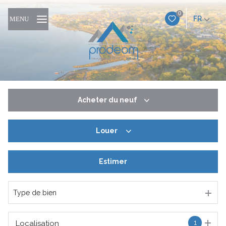
0
FR
MENU
Acheter
du neuf
Louer
De l'ancien
Du neuf
Estimer
à l'année
De l'immo pro
De l'immo pro
Type de bien
1
Localisation