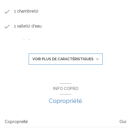
de la résidence.
1 chambre(s)
1 salle(s) d'eau
construit en 2024
kitchenette (semi-équipée)
VOIR PLUS DE CARACTÉRISTIQUES
Chauffage individuel : radiateur (autre)
exposition Est
INFO COPRO
Copropriété
1er étage
2 étage(s)
Copropriété
Oui
ascenseur