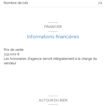
Nombre de lots
72
balcon
terrasse
FINANCIER
visiophone
Informations financières
interphone
Prix de vente
233 000 €
Les honoraires d'agence seront intégralement à la charge du
accès handicapé
vendeur
AUTOUR DU BIEN