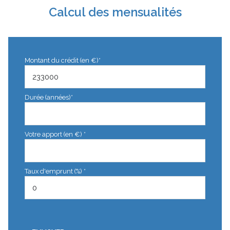
Calcul des mensualités
Montant du crédit (en €)*
Durée (années)*
Votre apport (en €) *
Taux d'emprunt (%) *