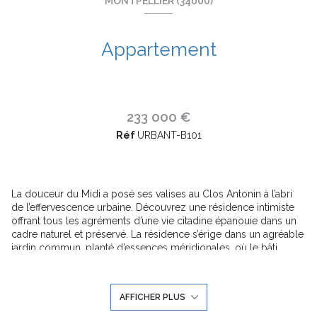
MONTPELLIER (34000)
Appartement
233 000 €
Réf
URBANT-B101
La douceur du Midi a posé ses valises au Clos Antonin à l’abri
de l’effervescence urbaine. Découvrez une résidence intimiste
offrant tous les agréments d’une vie citadine épanouie dans un
cadre naturel et préservé. La résidence s’érige dans un agréable
jardin commun, planté d’essences méridionales, où le bâti
accompagne la nature. Sa situation privilégiée a inspiré l’écriture
architecturale du projet. Ce souci d’inscrire la résidence en
harmonie et en cohérence avec l’existant, tout en limitant
AFFICHER PLUS
l’impact de la construction sur le paysage naturel, a fait naître
une architecture douce. Trois petits bâtiments en coeur d’îlot