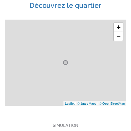
Découvrez le quartier
+
−
Leaflet
|
©
Maps
|
© OpenStreetMap
Jawg
SIMULATION