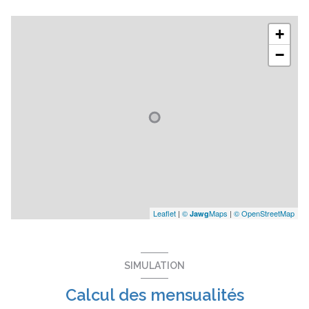
+
−
Leaflet
|
©
Maps
|
© OpenStreetMap
Jawg
SIMULATION
Calcul des mensualités