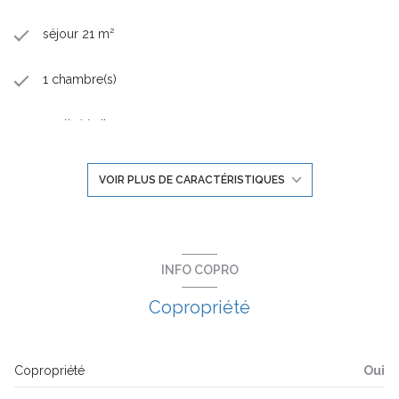
séjour 21 m²
1 chambre(s)
1 salle(s) d'eau
construit en 2020
VOIR PLUS DE CARACTÉRISTIQUES
kitchenette
Chauffage individuel : autre (electrique)
INFO COPRO
Copropriété
exposition Ouest
1er étage
Copropriété
Oui
3 étage(s)