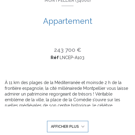
MONTPELLIER (34000)
Appartement
243 700 €
Réf
LNCEP-A103
À 11 km des plages de la Méditerranée et moinsde 2 h de la
frontière espagnole, la cité millénairede Montpellier vous laisse
admirer un patrimoine regorgeant de trésors ! Véritable
emblème de la ville, la place de la Comédie s’ouvre sur les
ruelles médiévales de son centre historique, le célèbre
Écusson.
La proximité des autoroutes A9, A709 et A750, ainsi que sa gare
TGV et son aéroport facilitent les échanges,tandis que ses 4
AFFICHER PLUS
lignes de tramway et 36 lignesde bus séduisent les actifs en
quête de temps de déplacement réduits. Ses 740 ha d’espaces