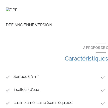
Frais de notaire réduits à moins de 3%,
Réalisez votre projet LMNP. Pinel Zone A.
Informations et disponibilités au 06 98 80 86 74.
DPE ANCIENNE VERSION
A PROPOS DE C
Caractéristiques
Surface 63 m²
1 salle(s) d'eau
cuisine américaine (semi-équipée)