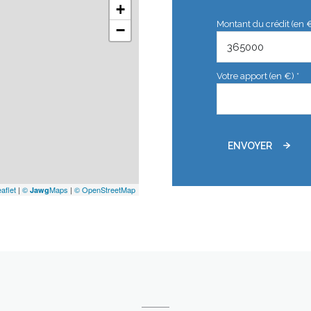
+
Montant du crédit (en 
−
Votre apport (en €) *
ENVOYER
aflet
|
©
Maps
|
© OpenStreetMap
Jawg