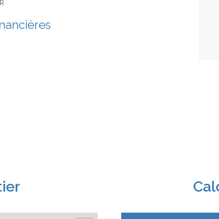
ER
inancières
ier
Cal