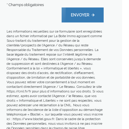
* Champs obligatoires
ENVOYER
Les informations recueillies sur ce formulaire sont enregistrées
dans un fichier informatisé par La Boite Immo agissant comme
Sous-traitant du traitement pour la gestion de la
clientèle/prospects de l'Agence / du Réseau qui reste
Responsable du Traitement de vos Données personnelles. La
base légale du traitement repose sur l'intérêt légitime de
l'Agence / du Réseau. Elles sont conservées jusqu'à demande
de suppression et sont destinées à l'Agence / au Réseau.
Conformément à la loi « informatique et libertés », vous
disposez des droits d’accès, de rectification, d’effacement,
d’opposition, de limitation et de portabilité de vos données.
Vous pouvez retirer votre consentement à tout moment en
contactant directement l’Agence / Le Réseau. Consultez le site
https://cnil.fr/fr
pour plus d’informations sur vos droits. Si vous
estimez, après avoir contacté l'Agence / le Réseau, que vos
droits « Informatique et Libertés » ne sont pas respectés, vous
pouvez adresser une réclamation à la CNIL. Nous vous
informons de l’existence de la liste d'opposition au démarchage
téléphonique « Bloctel », sur laquelle vous pouvez vous inscrire
ici :
https://www.bloctel.gouv.fr
. Dans le cadre de la protection
des Données personnelles, nous vous invitons à ne pas inscrire
de Données sensibles dans le champ de saisie libre.