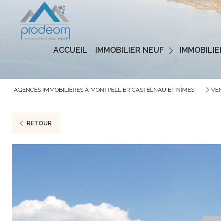
Programmes Neufs
ACCUEIL
IMMOBILIER NEUF
IMMOBILIE
Logements Neufs
AGENCES IMMOBILIÈRES À MONTPELLIER,CASTELNAU ET NÎMES
VE
RETOUR