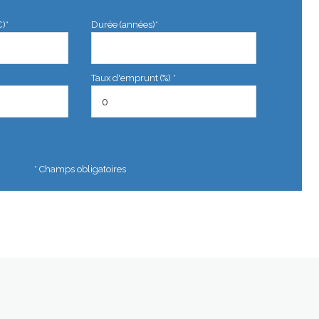
€)*
Durée (années)*
Taux d'emprunt (%) *
* Champs obligatoires