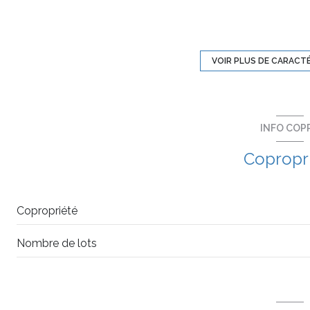
4ème étage
ascenseur
VOIR PLUS DE CARACT
terrasse
INFO COP
interphone
Copropr
Copropriété
Nombre de lots