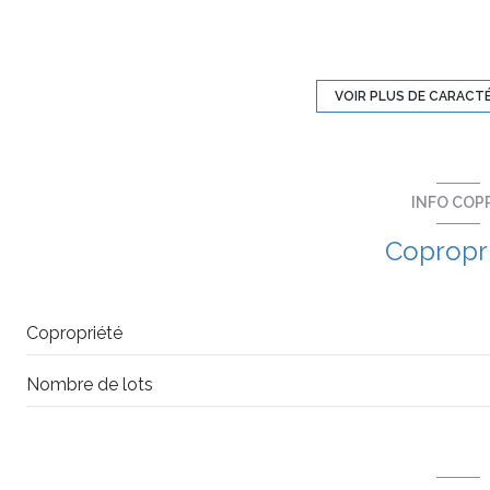
exposition Ouest
5 étage(s)
VOIR PLUS DE CARACT
balcon
INFO COP
interphone
Copropr
Copropriété
Nombre de lots