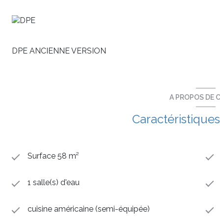
12m² .
Il est composé d'un séjour avec cuisine, de deux chambre
séparé.
Une place de parking en sous-sol incluse.
DPE ANCIENNE VERSION
Possibilité de personnaliser votre appartement, n’hésitez 
Label BBC et norme RT 2012 vous garantissent de faible
Eligible au PTZ et à la Loi Pinel pour les investisseurs (zon
Frais de notaire réduits à moins de 3%,
A PROPOS DE C
Informations et disponibilités au 06 98 80 86 74.
Caractéristiques
Surface 58 m²
1 salle(s) d'eau
cuisine américaine (semi-équipée)