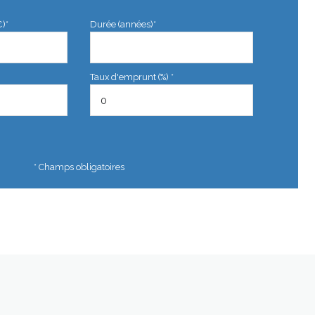
€)*
Durée (années)*
Taux d'emprunt (%) *
* Champs obligatoires