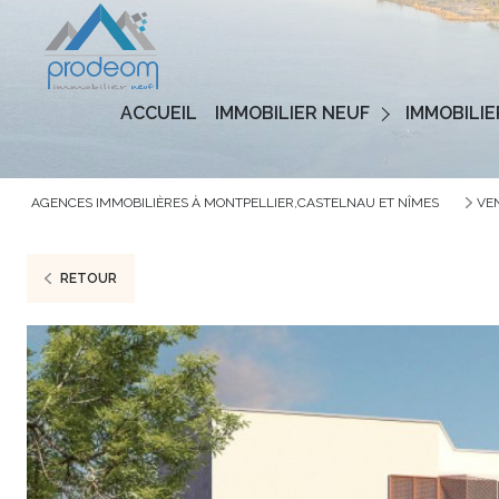
Programmes Neufs
ACCUEIL
IMMOBILIER NEUF
IMMOBILIE
Logements Neufs
AGENCES IMMOBILIÈRES À MONTPELLIER,CASTELNAU ET NÎMES
VE
RETOUR