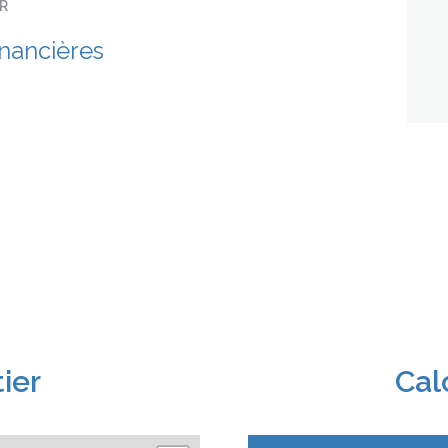
ER
inancières
ier
Cal