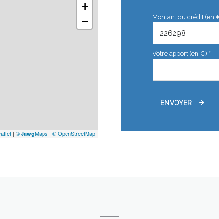
+
Montant du crédit (en 
−
Votre apport (en €) *
ENVOYER
aflet
|
©
Maps
|
© OpenStreetMap
Jawg