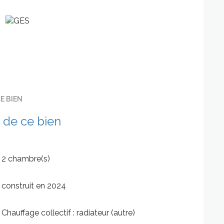
s dont aux normes PMR, d'une salle d'eau, un wc
pas à nous contacter.
s dépenses énergétiques et thermiques.
e A).
E BIEN
 de ce bien
2 chambre(s)
construit en 2024
Chauffage collectif : radiateur (autre)