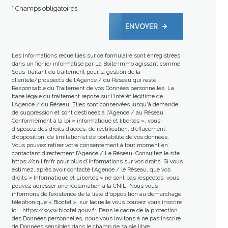
* Champs obligatoires
ENVOYER
Les informations recueillies sur ce formulaire sont enregistrées
dans un fichier informatisé par La Boite Immo agissant comme
Sous-traitant du traitement pour la gestion de la
clientèle/prospects de l'Agence / du Réseau qui reste
Responsable du Traitement de vos Données personnelles. La
base légale du traitement repose sur l'intérêt légitime de
l'Agence / du Réseau. Elles sont conservées jusqu'à demande
de suppression et sont destinées à l'Agence / au Réseau.
Conformément à la loi « informatique et libertés », vous
disposez des droits d’accès, de rectification, d’effacement,
d’opposition, de limitation et de portabilité de vos données.
Vous pouvez retirer votre consentement à tout moment en
contactant directement l’Agence / Le Réseau. Consultez le site
https://cnil.fr/fr
pour plus d’informations sur vos droits. Si vous
estimez, après avoir contacté l'Agence / le Réseau, que vos
droits « Informatique et Libertés » ne sont pas respectés, vous
pouvez adresser une réclamation à la CNIL. Nous vous
informons de l’existence de la liste d'opposition au démarchage
téléphonique « Bloctel », sur laquelle vous pouvez vous inscrire
ici :
https://www.bloctel.gouv.fr
. Dans le cadre de la protection
des Données personnelles, nous vous invitons à ne pas inscrire
de Données sensibles dans le champ de saisie libre.