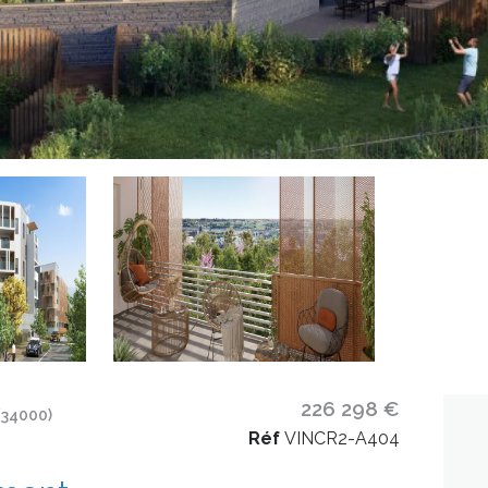
226 298 €
34000)
Réf
VINCR2-A404