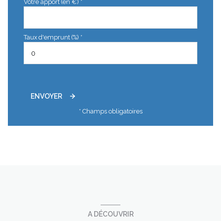
Votre apport (en €) *
Taux d'emprunt (%) *
ENVOYER
* Champs obligatoires
A DÉCOUVRIR