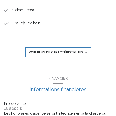
1 chambre(s)
1 salle(s) de bain
construit en 2024
kitchenette (semi-équipée)
VOIR PLUS DE CARACTÉRISTIQUES
Chauffage individuel : radiateur (autre)
exposition Ouest
FINANCIER
Informations financières
4ème étage
3 étage(s)
Prix de vente
188 200 €
Les honoraires d'agence seront intégralement à la charge du
ascenseur