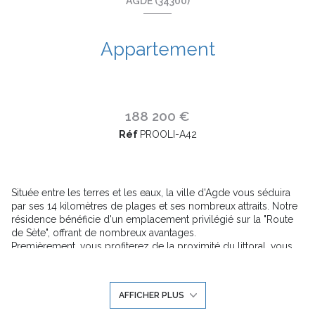
AGDE (34300)
Appartement
188 200 €
Réf
PROOLI-A42
Située entre les terres et les eaux, la ville d'Agde vous séduira
par ses 14 kilomètres de plages et ses nombreux attraits. Notre
résidence bénéficie d'un emplacement privilégié sur la "Route
de Sète", offrant de nombreux avantages.
Premièrement, vous profiterez de la proximité du littoral, vous
permettant de vous évader et de profiter des plaisirs balnéaires
à quelques pas de chez vous. De plus, le centre-ville animé
d'Agde est facilement accessible, vous offrant une vie citadine
AFFICHER PLUS
dynamique et animée.
Deuxièmement, la riche culture de la région est à votre portée.