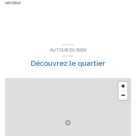
vendeur
balcon
terrasse
visiophone
AUTOUR DU BIEN
interphone
Découvrez le quartier
accès handicapé
+
−