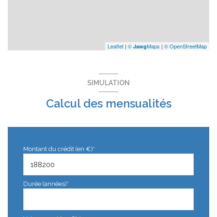
Leaflet
|
©
Maps
|
© OpenStreetMap
Jawg
SIMULATION
Calcul des mensualités
Montant du crédit (en €)*
Durée (années)*