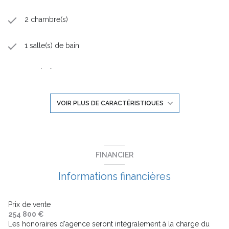
2 chambre(s)
1 salle(s) de bain
construit en 2024
cuisine américaine (semi-équipée)
VOIR PLUS DE CARACTÉRISTIQUES
Chauffage individuel : radiateur (autre)
exposition Sud-Ouest
FINANCIER
Informations financières
3ème étage
3 étage(s)
Prix de vente
254 800 €
Les honoraires d'agence seront intégralement à la charge du
ascenseur