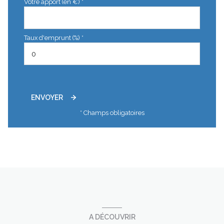
Votre apport (en €) *
Taux d'emprunt (%) *
ENVOYER
* Champs obligatoires
A DÉCOUVRIR