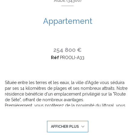
AGDE (34300)
Appartement
254 800 €
Réf
PROOLI-A33
Située entre les terres et les eaux, la ville d'Agde vous séduira
par ses 14 kilomètres de plages et ses nombreux attraits. Notre
résidence bénéficie d'un emplacement privilégié sur la "Route
de Sète", offrant de nombreux avantages.
Premièrement, vous profiterez de la proximité du littoral, vous
permettant de vous évader et de profiter des plaisirs balnéaires
à quelques pas de chez vous. De plus, le centre-ville animé
d'Agde est facilement accessible, vous offrant une vie citadine
AFFICHER PLUS
dynamique et animée.
Deuxièmement, la riche culture de la région est à votre portée.