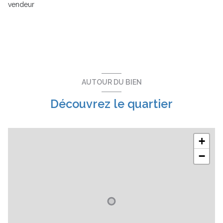
vendeur
balcon
terrasse
visiophone
AUTOUR DU BIEN
interphone
Découvrez le quartier
accès handicapé
+
−