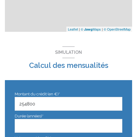
Leaflet
|
©
Maps
|
© OpenStreetMap
Jawg
SIMULATION
Calcul des mensualités
Montant du crédit (en €)*
Durée (années)*