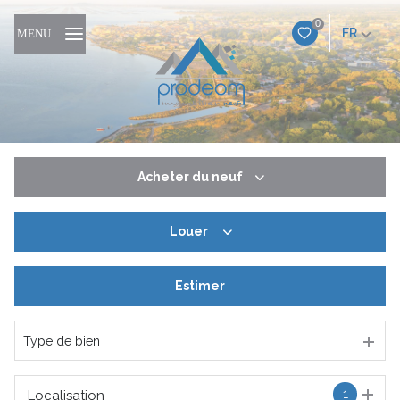
0
FR
MENU
Acheter
du neuf
Louer
De l'ancien
Du neuf
Estimer
à l'année
De l'immo pro
De l'immo pro
Type de bien
1
Localisation