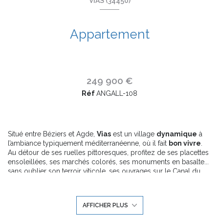
VIAS (34450)
Appartement
249 900 €
Réf
ANGALL-108
Situé entre Béziers et Agde,
Vias
est un village
dynamique
à
l’ambiance typiquement méditerranéenne, où il fait
bon vivre
.
Au détour de ses ruelles pittoresques, profitez de ses placettes
ensoleillées, ses marchés colorés, ses monuments en basalte...
sans oublier son terroir viticole, ses ouvrages sur le Canal du
Midi et ses 5 kilomètres de plages de sable fin.
La commune dispose de toutes les
commodités et
équipements
nécessaires au quotidien : commerces de
AFFICHER PLUS
proximité, supermarchés, professions médicales, groupe
scolaire, transports en commun, équipements sportifs et