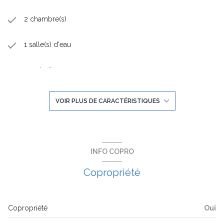
un vrai spécialiste.
Plus de 180 résidences neuves, 2000 logements, 65
2 chambre(s)
promoteurs.
Prix direct promoteur, sans frais d'agence.
1 salle(s) d'eau
construit en 2024
cuisine américaine (semi-équipée)
VOIR PLUS DE CARACTÉRISTIQUES
Chauffage individuel : radiateur (autre)
1 parking(s)
INFO COPRO
Copropriété
exposition Ouest
1er étage
Copropriété
Oui
3 étage(s)