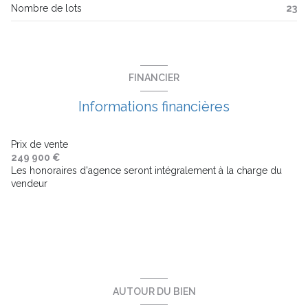
Nombre de lots
23
ascenseur
balcon
FINANCIER
terrasse
Informations financières
visiophone
Prix de vente
249 900 €
Les honoraires d'agence seront intégralement à la charge du
interphone
vendeur
accès handicapé
AUTOUR DU BIEN