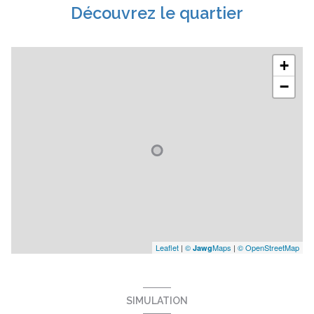
Découvrez le quartier
+
−
Leaflet
|
©
Maps
|
© OpenStreetMap
Jawg
SIMULATION