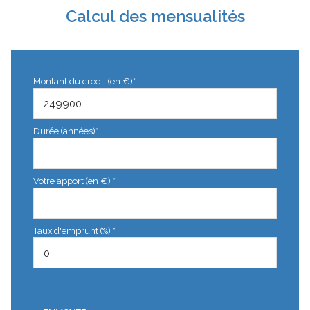
Calcul des mensualités
Montant du crédit (en €)*
Durée (années)*
Votre apport (en €) *
Taux d'emprunt (%) *