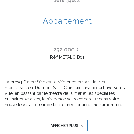
SÈTE (34200)
Appartement
252 000 €
Réf
METALC-B01
La presqu’île de Sète est la référence de l’art de vivre
méditerranéen. Du mont Saint-Clair aux canaux qui traversent la
ville, en passant par le théâtre de la mer et les spécialités
culinaires sétoises, la résidence vous embarque dans votre
nouvelle vie au cœur de la cité méditerranéenne surnommée la
Venise du Languedoc.
Bordée par la mer d’un côté et les canaux qui quadrillent la ville
de l’autre, la localisation d’exception de la résidence met en
AFFICHER PLUS
évidence que les traditions et les racines maritimes sont
profondément ancrées dans cette île singulière. Il est dit que