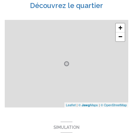
Découvrez le quartier
+
−
Leaflet
|
©
Maps
|
© OpenStreetMap
Jawg
SIMULATION