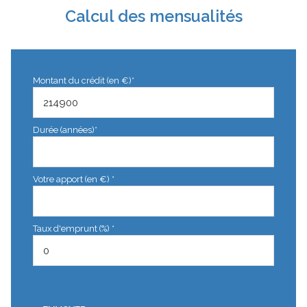
Calcul des mensualités
Montant du crédit (en €)*
Durée (années)*
Votre apport (en €) *
Taux d'emprunt (%) *