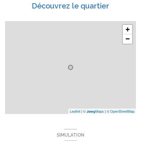
Découvrez le quartier
+
−
Leaflet
|
©
Maps
|
© OpenStreetMap
Jawg
SIMULATION