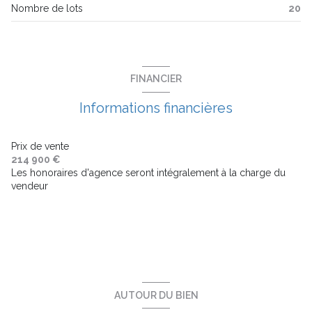
Nombre de lots
20
balcon
terrasse
FINANCIER
visiophone
Informations financières
interphone
Prix de vente
214 900 €
Les honoraires d'agence seront intégralement à la charge du
accès handicapé
vendeur
AUTOUR DU BIEN