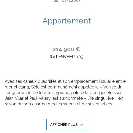
SÈTE (34200)
Appartement
214 900 €
Réf
ENVHER-103
Avec ses canaux quadrillés et son emplacement insulaire entre
mer et étang, Sète est communément appelée la « Venise du
Languedoc ». Cette ville atypique, patrie de Georges Brassens,
Jean Vilar et Paul Valéry, est surnommée « l’île singulière » en
raison de son charme méditerranéen et de ses quartiers
pittoresques. Son architecture colorée et pittoresque, son port
de pêche en centre-ville et ses 12 km de plage de sable fin
invitent à une pause prolongée. Sète est également connue
AFFICHER PLUS
pour le Mont Saint-Clair, qui surplombe la ville et offre une vue
panoramique à couper le souffle.