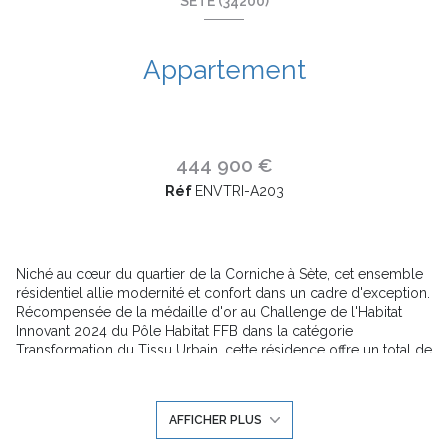
SÈTE (34200)
Appartement
444 900 €
Réf
ENVTRI-A203
Niché au cœur du quartier de la Corniche à Sète, cet ensemble
résidentiel allie modernité et confort dans un cadre d'exception.
Récompensée de la médaille d'or au Challenge de l'Habitat
Innovant 2024 du Pôle Habitat FFB dans la catégorie
Transformation du Tissu Urbain, cette résidence offre un total de
108 logements, s'élevant sur le site de l'ancien hôtel des
Tritons.
Sa localisation idéale, à seulement 100 mètres de la plage,
AFFICHER PLUS
confère à la résidence Les Tritons une expérience de vie
incomparable, avec une vue imprenable sur la mer