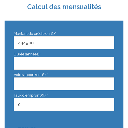
Calcul des mensualités
Montant du crédit (en €)*
Durée (années)*
Votre apport (en €) *
Taux d'emprunt (%) *