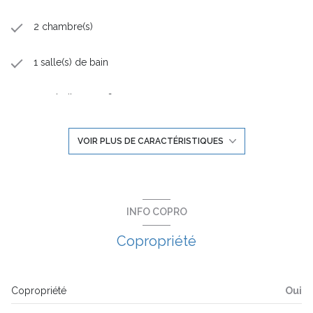
2 chambre(s)
1 salle(s) de bain
construit en 2026
cuisine américaine (semi-équipée)
VOIR PLUS DE CARACTÉRISTIQUES
Chauffage individuel : radiateur (autre)
exposition Ouest
INFO COPRO
Copropriété
2ème étage
4 étage(s)
Copropriété
Oui
ascenseur