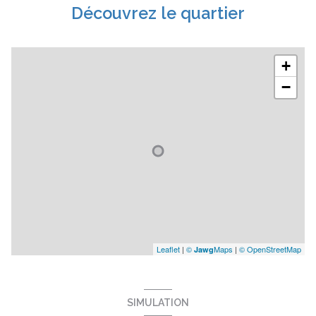
Découvrez le quartier
+
−
Leaflet
|
©
Maps
|
© OpenStreetMap
Jawg
SIMULATION