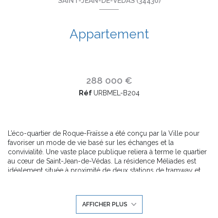
SAINT-JEAN-DE-VÉDAS (34430)
Appartement
288 000 €
Réf
URBMEL-B204
L’éco-quartier de Roque-Fraïsse a été conçu par la Ville pour
favoriser un mode de vie basé sur les échanges et la
convivialité. Une vaste place publique reliera à terme le quartier
au cœur de Saint-Jean-de-Védas. La résidence Méliades est
idéalement située à proximité de deux stations de tramway et
profite d’un accès simple et rapide en moins de 3 minutes à l’A9
et à l’A709 qui desservent l’ensemble de l’agglomération de
Montpellier. La proximité avec le centre de Saint-Jean-de-Védas,
AFFICHER PLUS
ainsi que le parc de la Peyrière et la piscine Amphitrite
contribuent à créer un cadre de vie idéal dans la résidence