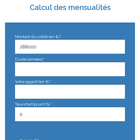
Calcul des mensualités
Montant du crédit (en €)*
Durée (années)*
Votre apport (en €) *
Taux d'emprunt (%) *