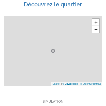
Découvrez le quartier
+
−
Leaflet
|
©
Maps
|
© OpenStreetMap
Jawg
SIMULATION