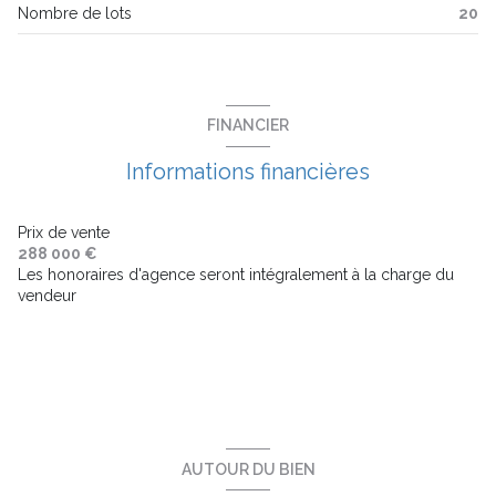
Nombre de lots
20
balcon
terrasse
FINANCIER
visiophone
Informations financières
interphone
Prix de vente
288 000 €
Les honoraires d'agence seront intégralement à la charge du
accès handicapé
vendeur
AUTOUR DU BIEN