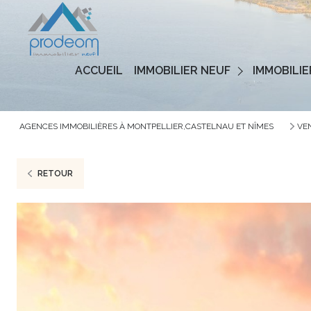
Programmes Neufs
ACCUEIL
IMMOBILIER NEUF
IMMOBILIE
Logements Neufs
AGENCES IMMOBILIÈRES À MONTPELLIER,CASTELNAU ET NÎMES
VE
RETOUR