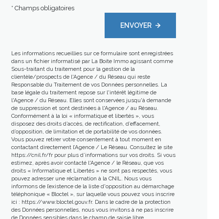
* Champs obligatoires
ENVOYER
Les informations recueillies sur ce formulaire sont enregistrées
dans un fichier informatisé par La Boite Immo agissant comme
Sous-traitant du traitement pour la gestion de la
clientèle/prospects de l'Agence / du Réseau qui reste
Responsable du Traitement de vos Données personnelles. La
base légale du traitement repose sur l'intérêt légitime de
l'Agence / du Réseau. Elles sont conservées jusqu'à demande
de suppression et sont destinées à l'Agence / au Réseau.
Conformément à la loi « informatique et libertés », vous
disposez des droits d’accès, de rectification, d’effacement,
d’opposition, de limitation et de portabilité de vos données.
Vous pouvez retirer votre consentement à tout moment en
contactant directement l’Agence / Le Réseau. Consultez le site
https://cnil.fr/fr
pour plus d’informations sur vos droits. Si vous
estimez, après avoir contacté l'Agence / le Réseau, que vos
droits « Informatique et Libertés » ne sont pas respectés, vous
pouvez adresser une réclamation à la CNIL. Nous vous
informons de l’existence de la liste d'opposition au démarchage
téléphonique « Bloctel », sur laquelle vous pouvez vous inscrire
ici :
https://www.bloctel.gouv.fr
. Dans le cadre de la protection
des Données personnelles, nous vous invitons à ne pas inscrire
de Données sensibles dans le champ de saisie libre.