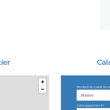
ier
Cal
+
Montant du crédit (en 
−
Votre apport (en €) *