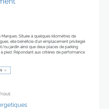
ment
Marques. Située à quelques kilomètres de
gues, elle bénéficie d'un emplacement privilégié
t/ou jardin ainsi que deux places de parking
 à pied. Répondant aux critères de performance
ique optimale vous garantira au quotidien un
ur fonctionnel que par ses prestations de qualité.
e terrasse de 13m².
US
ois chambres avec placard, une salle d'eau avec
garantir un confort optimal.
ÉTIQUE
 de qualité.
ergetiques