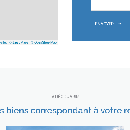
ENVOYER
aflet
|
©
Maps
|
© OpenStreetMap
Jawg
A DÉCOUVRIR
es biens correspondant à votre 