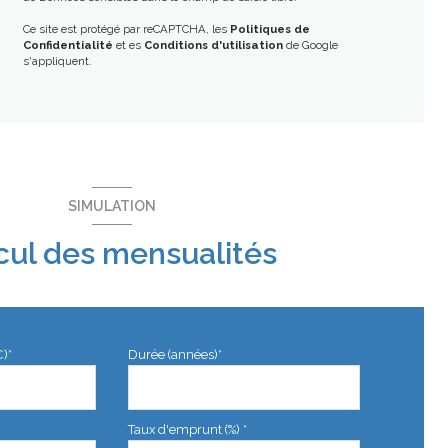
Ce site est protégé par reCAPTCHA, les
Politiques de
Confidentialité
et es
Conditions d'utilisation
de Google
s'appliquent.
SIMULATION
cul des mensualités
€)*
Durée (années)*
Taux d'emprunt (%) *