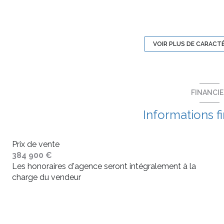
exposition Sud
2 étage(s)
VOIR PLUS DE CARACT
balcon
FINANCI
visiophone
Informations f
accès handicapé
Prix de vente
384 900 €
Les honoraires d'agence seront intégralement à la
charge du vendeur