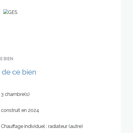
eurs)
silencieuse (choix de coloris), grand miroir
e tampon et des rangements supplémentaires
pas à nous contacter.
E BIEN
s dépenses énergétiques et thermiques.
e A).
 de ce bien
3 chambre(s)
construit en 2024
Chauffage individuel : radiateur (autre)