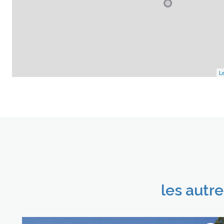
Le
les autr