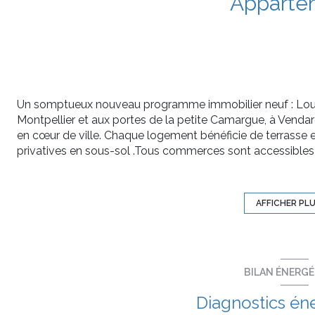
Apparte
Un somptueux nouveau programme immobilier neuf : Lou 
Montpellier et aux portes de la petite Camargue, à Vendar
en cœur de ville. Chaque logement bénéficie de terrasse e
privatives en sous-sol .Tous commerces sont accessibles
énergétique, cet ensemble immobilier à l'isolation acoust
véritable confort de vie, tant par son aménagement intérie
Découvrez un appartement T4 lumineux de 82m², avec un
AFFICHER PL
Il est composé d'un séjour avec cuisine ouverte de, de tr
wc et un WC separé.
Deux places de parking.
Chaque appartement est conçu avec grand soin pour vous 
BILAN ÉNERG
L’aménagement intérieur est fonctionnel et les prestations
Diagnostics én
Logements bioclimatiques avec brasseur d’air