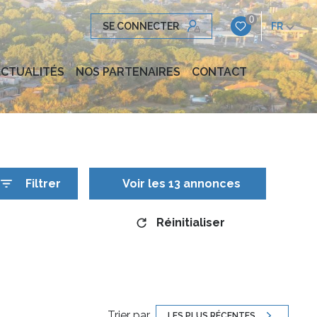
0
SE CONNECTER
FR
CTUALITÉS
NOS PARTENAIRES
CONTACT
Filtrer
Voir les
13
annonces
Réinitialiser
Trier par
LES PLUS RÉCENTES