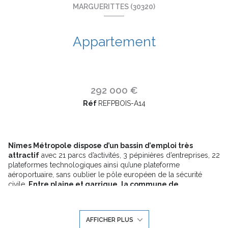
MARGUERITTES (30320)
Appartement
292 000 €
Réf
REFPBOIS-A14
Nîmes Métropole dispose d’un bassin d’emploi très
attractif
avec 21 parcs d’activités, 3 pépinières d’entreprises, 22
plateformes technologiques ainsi qu’une plateforme
aéroportuaire, sans oublier le pôle européen de la sécurité
civile.
Entre plaine et garrigue, la commune de
Marguerittes est située à 10 km au nord-est de Nîmes, 30
km d'Avignon et 50 km de Montpellier.
Elle possède un
patrimoine naturel remarquable :
un site Natura 2000 (les
AFFICHER PLUS
"costières nîmoises"), un espace protégé (les "Costières de