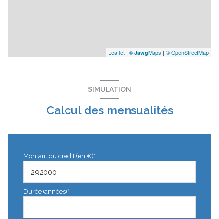
Leaflet
|
©
Maps
|
© OpenStreetMap
Jawg
SIMULATION
Calcul des mensualités
Montant du crédit (en €)*
Durée (années)*