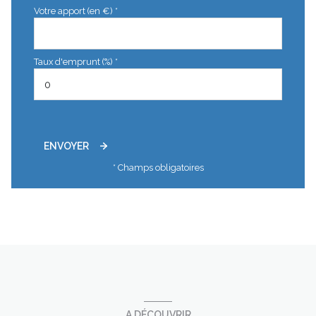
Votre apport (en €) *
Taux d'emprunt (%) *
ENVOYER
* Champs obligatoires
A DÉCOUVRIR