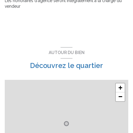
Les honoraires d'agence seront intégralement à la charge du
2 étage(s)
vendeur
ascenseur
balcon
terrasse
AUTOUR DU BIEN
visiophone
Découvrez le quartier
interphone
+
accès handicapé
−