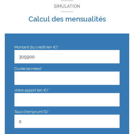
SIMULATION
Calcul des mensualités
Montant du crédit (en €)*
Durée (années)*
Votre apport (en €) *
Taux d'emprunt (%) *