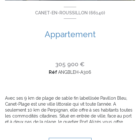
CANET-EN-ROUSSILLON (66140)
Appartement
305 900 €
Réf
ANGBLEH-A306
Avec ses 9 km de plage de sable fin labellisée Pavillon Bleu,
Canet-Plage est une ville littorale qui vit toute l’année. A
seulement 10 km de Perpignan, elle offre à ses habitants toutes
les commodités citadines. Situé en entrée de ville, face au port
et à deux pas de la plage, le quartier Port Alizés vous offre
confort et qualité de vie au quotidien. Ses principaux
commerces et services sont accessibles à pied.
L’aménagement de Port Alizés préserve les espaces naturels et