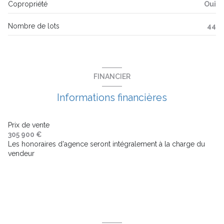
Copropriété
Oui
6 étage(s)
Nombre de lots
44
ascenseur
balcon
FINANCIER
terrasse
Informations financières
visiophone
Prix de vente
305 900 €
Les honoraires d'agence seront intégralement à la charge du
interphone
vendeur
accès handicapé