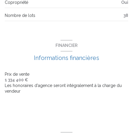
Copropriété
Oui
4 étage(s)
Nombre de lots
38
ascenseur
balcon
FINANCIER
terrasse
Informations financières
visiophone
Prix de vente
1 334 400 €
Les honoraires d'agence seront intégralement à la charge du
interphone
vendeur
accès handicapé