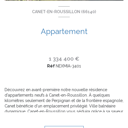
CANET-EN-ROUSSILLON (66140)
Appartement
1 334 400 €
Réf
NEXMIA-3401
Découvrez en avant-première notre nouvelle résidence
d'appartements neufs à Canet-en-Roussillon. À quelques
kilomètres seulement de Perpignan et de la frontière espagnole,
Canet bénéficie d'un emplacement privilégié. Ville balnéaire
dynamique, Canet-en-Roussillon vous séduira grâce à sa saveur
méditerranéenne, le charme de son centre-ville avec ses
marchés hebdomadaires et sa vie culturelle riche.Le Miami
Exclusive Résidence est située dans un quartier à mi-chemin