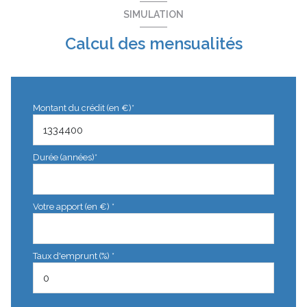
SIMULATION
Calcul des mensualités
Montant du crédit (en €)*
Durée (années)*
Votre apport (en €) *
Taux d'emprunt (%) *