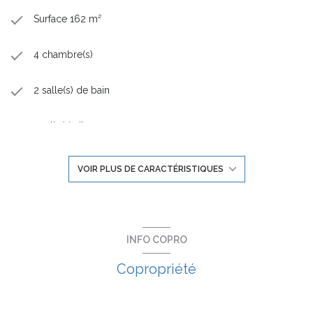
Surface 162 m²
4 chambre(s)
2 salle(s) de bain
1 salle(s) d'eau
construit en 2024
VOIR PLUS DE CARACTÉRISTIQUES
cuisine américaine (semi-équipée)
Chauffage individuel : radiateur (autre)
INFO COPRO
Copropriété
exposition Sud
4ème étage