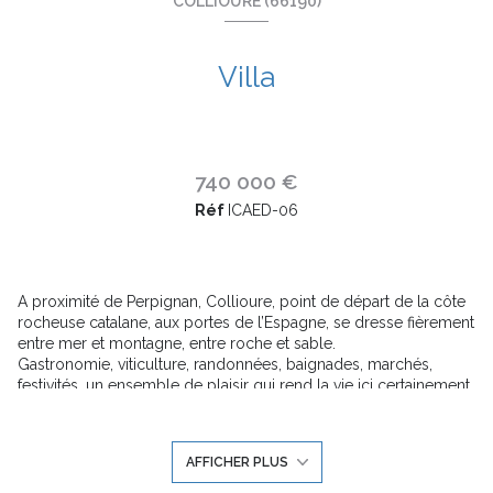
COLLIOURE (66190)
Villa
740 000 €
Réf
ICAED-06
A proximité de Perpignan, Collioure, point de départ de la côte
rocheuse catalane, aux portes de l’Espagne, se dresse fièrement
entre mer et montagne, entre roche et sable.
Gastronomie, viticulture, randonnées, baignades, marchés,
festivités, un ensemble de plaisir qui rend la vie ici certainement
plus belle qu’ailleurs….
Son château royal, ses forts, son clocher, ses plages de galets,
ses vins, ses rues piétonnes au charme indescriptible font de ce
AFFICHER PLUS
lieu un site incontournable du Sud de la France... autant d’attraits
que Collioure expose au soleil sur fond de Méditerranée