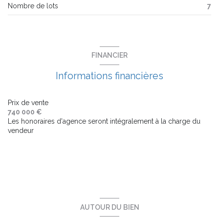
Nombre de lots
7
3 niveau(x)
balcon
FINANCIER
terrasse
Informations financières
visiophone
Prix de vente
740 000 €
Les honoraires d'agence seront intégralement à la charge du
interphone
vendeur
accès handicapé
AUTOUR DU BIEN