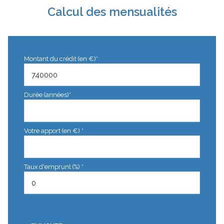
Calcul des mensualités
Montant du crédit (en €)*
Durée (années)*
Votre apport (en €) *
Taux d'emprunt (%) *