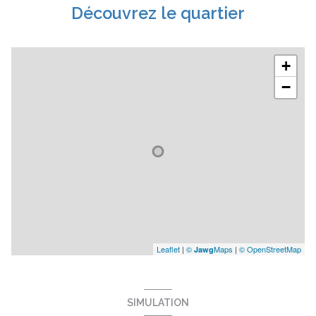
Découvrez le quartier
+
−
Leaflet
|
©
Maps
|
© OpenStreetMap
Jawg
SIMULATION