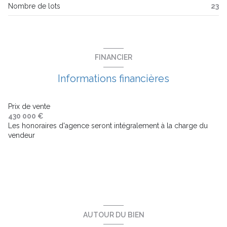
Nombre de lots
23
ascenseur
balcon
FINANCIER
terrasse
Informations financières
visiophone
Prix de vente
430 000 €
Les honoraires d'agence seront intégralement à la charge du
interphone
vendeur
accès handicapé
AUTOUR DU BIEN