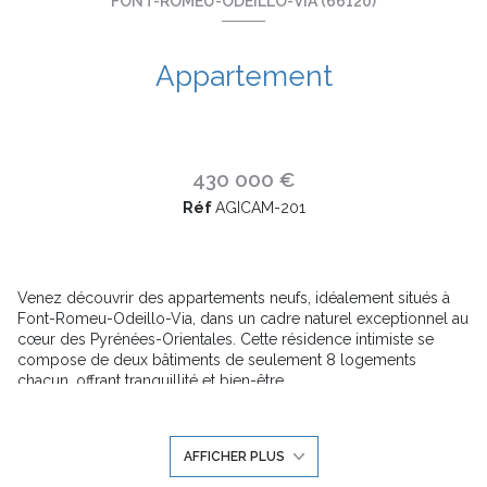
FONT-ROMEU-ODEILLO-VIA (66120)
Appartement
430 000 €
Réf
AGICAM-201
Venez découvrir des appartements neufs, idéalement situés à
Font-Romeu-Odeillo-Via, dans un cadre naturel exceptionnel au
cœur des Pyrénées-Orientales. Cette résidence intimiste se
compose de deux bâtiments de seulement 8 logements
chacun, offrant tranquillité et bien-être.
Caractéristiques principales :
Prestations haut de gamme :
carrelage 60x60, volets
roulants électriques, chauffage par cumulus thermodynamique.
AFFICHER PLUS
Espaces extérieurs :
de vastes loggias orientées sud, inondant
les appartements de lumière naturelle et offrant des vues