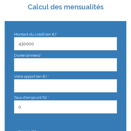
Calcul des mensualités
Montant du crédit (en €)*
Durée (années)*
Votre apport (en €) *
Taux d'emprunt (%) *