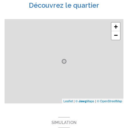
Découvrez le quartier
+
−
Leaflet
|
©
Maps
|
© OpenStreetMap
Jawg
SIMULATION