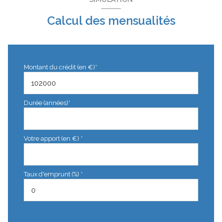
Calcul des mensualités
Montant du crédit (en €)*
Durée (années)*
Votre apport (en €) *
Taux d'emprunt (%) *