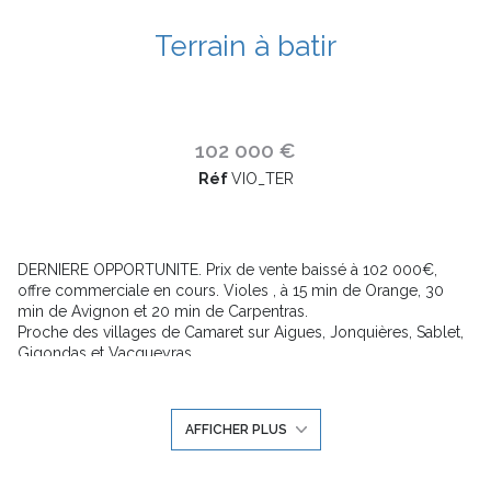
Terrain à batir
102 000 €
Réf
VIO_TER
DERNIERE OPPORTUNITE. Prix de vente baissé à 102 000€,
offre commerciale en cours. Violes , à 15 min de Orange, 30
min de Avignon et 20 min de Carpentras.
Proche des villages de Camaret sur Aigues, Jonquières, Sablet,
Gigondas et Vacqueyras.
Superbe vue sur les Dentelles de Monmirail. Top emplacement
dans un quartier résidentiel et calme,
Aucune obligation constructeur. Terrain viabilisé de 594 m2, prêt
AFFICHER PLUS
à construire et dossier de PC déposable immédiatement.
Le centre village est à 450m, avec tous les commerces de
proximité, indispensables à la vie quotidienne.