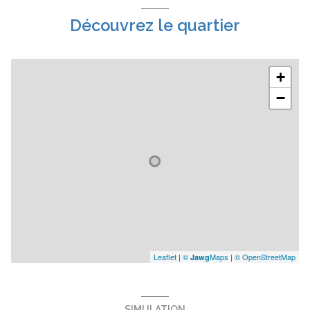
Découvrez le quartier
+
−
Leaflet
|
©
Maps
|
© OpenStreetMap
Jawg
SIMULATION