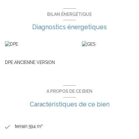
Eligible au pret à taux zéro ( PTZ).
Prix direct lotisseur. N'hésitez pas à nous consulter pour tout
complément d’information, 06 134 441 04
BILAN ÉNERGÉTIQUE
Diagnostics énergetiques
DPE ANCIENNE VERSION
A PROPOS DE CE BIEN
Caractéristiques de ce bien
terrain 594 m²