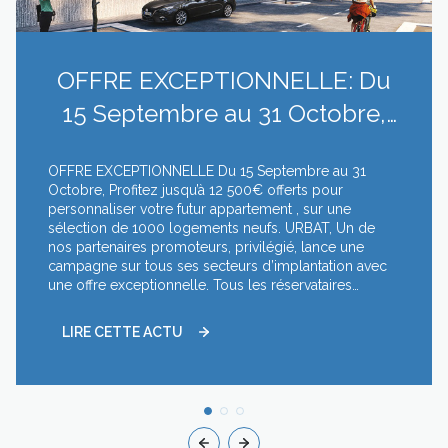
OFFRE EXCEPTIONNELLE: Du
15 Septembre au 31 Octobre,
Profitez jusqu’à 12 500€ offerts
OFFRE EXCEPTIONNELLE Du 15 Septembre au 31
pour pers...
Octobre, Profitez jusqu’à 12 500€ offerts pour
personnaliser votre futur appartement , sur une
sélection de 1000 logements neufs. URBAT, Un de
nos partenaires promoteurs, privilégié, lance une
campagne sur tous ses secteurs d’implantation avec
une offre exceptionnelle. Tous les réservataires
pourront bénéficier , jusqu’à 12.500 € d’options à
choisir dans le catalogue des options 2019. L’offre se
LIRE CETTE ACTU
détaille comme il suit : - 8.500 € pour toutes
réservations d’un 2 pièces 10.500 € pour toutes
réservations d’un 3 pièces 12.500 € pour toutes
réservations d’un 4 pièces et plus Cette offre s’adresse
aussi bien à la Résidence Principale pour que les
réservataires composent leur logement à leur image