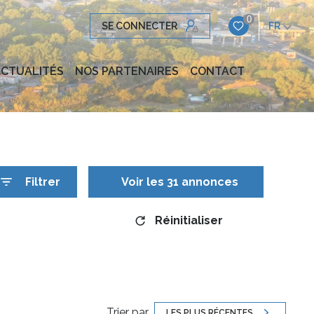
0
SE CONNECTER
FR
CTUALITÉS
NOS PARTENAIRES
CONTACT
Filtrer
Voir les
31
annonces
Réinitialiser
Trier par
LES PLUS RÉCENTES