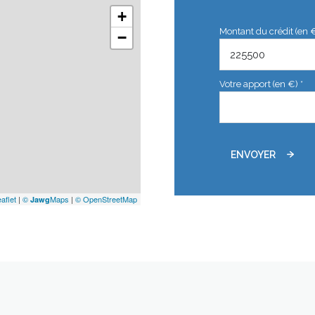
+
Montant du crédit (en 
−
Votre apport (en €) *
ENVOYER
aflet
|
©
Maps
|
© OpenStreetMap
Jawg