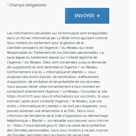
* Champs obligatoires
ENVOYER
Les informations recueillies sur ce formulaire sont enregistrées
dans un fichier informatisé par La Boite Immo agissant comme
Sous-traitant du traitement pour la gestion de la
clientèle/prospects de l'Agence / du Réseau qui reste
Responsable du Traitement de vos Données personnelles. La
base légale du traitement repose sur l'intérêt légitime de
l'Agence / du Réseau. Elles sont conservées jusqu'à demande
de suppression et sont destinées à l'Agence / au Réseau.
Conformément à la loi « informatique et libertés », vous
disposez des droits d’accès, de rectification, d’effacement,
d’opposition, de limitation et de portabilité de vos données.
Vous pouvez retirer votre consentement à tout moment en
contactant directement l’Agence / Le Réseau. Consultez le site
https://cnil.fr/fr
pour plus d’informations sur vos droits. Si vous
estimez, après avoir contacté l'Agence / le Réseau, que vos
droits « Informatique et Libertés » ne sont pas respectés, vous
pouvez adresser une réclamation à la CNIL. Nous vous
informons de l’existence de la liste d'opposition au démarchage
téléphonique « Bloctel », sur laquelle vous pouvez vous inscrire
ici :
https://www.bloctel.gouv.fr
. Dans le cadre de la protection
des Données personnelles, nous vous invitons à ne pas inscrire
de Données sensibles dans le champ de saisie libre.