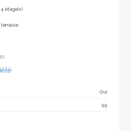
4 étage(s)
terrasse
RO
iété
Oui
66