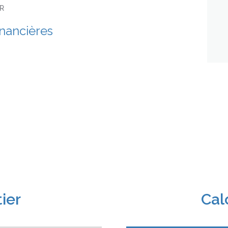
ER
inancières
ier
Cal