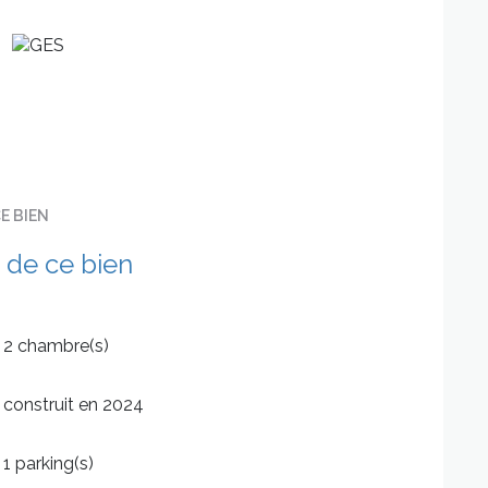
pas à nous contacter.
s dépenses énergétiques et thermiques.
e B1).
E BIEN
 de ce bien
2 chambre(s)
construit en 2024
1 parking(s)