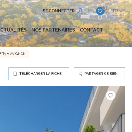
0
SE CONNECTER
FR
CTUALITÉS
NOS PARTENAIRES
CONTACT
 T3 A AVIGNON
TÉLÉCHARGER LA FICHE
PARTAGER CE BIEN