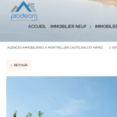
Programmes Neufs
ACCUEIL
IMMOBILIER NEUF
IMMOBILIE
Logements Neufs
AGENCES IMMOBILIÈRES À MONTPELLIER,CASTELNAU ET NÎMES
VE
RETOUR