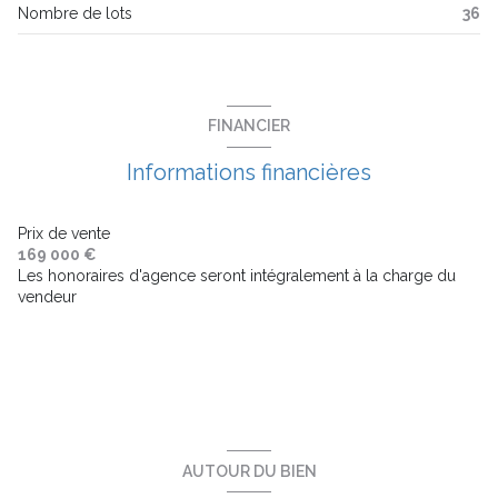
Nombre de lots
36
ascenseur
balcon
FINANCIER
terrasse
Informations financières
visiophone
Prix de vente
169 000 €
Les honoraires d'agence seront intégralement à la charge du
interphone
vendeur
accès handicapé
AUTOUR DU BIEN