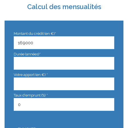
Calcul des mensualités
Montant du crédit (en €)*
Durée (années)*
Votre apport (en €) *
Taux d'emprunt (%) *