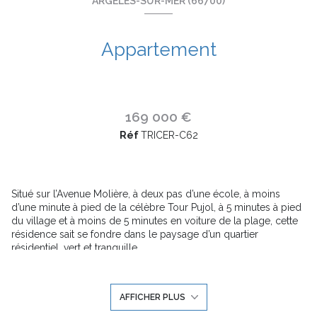
ARGELÈS-SUR-MER (66700)
Appartement
169 000 €
Réf
TRICER-C62
Situé sur l’Avenue Molière, à deux pas d’une école, à moins
d’une minute à pied de la célèbre Tour Pujol, à 5 minutes à pied
du village et à moins de 5 minutes en voiture de la plage, cette
résidence sait se fondre dans le paysage d’un quartier
résidentiel, vert et tranquille.
En adéquation avec l’architecture moderne, sobre et élégante,
les prestations ainsi que les finitions de votre appartement sont
de très belle facture. Soignées et raffinées, elles apportent bien-
AFFICHER PLUS
être et esthétisme pour vous assurer des moments de vie
agréables. Bien plus qu’une station balnéaire, Argelès-sur-Mer