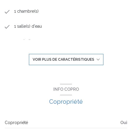
1 chambre(s)
1 salle(s) d'eau
construit en 2024
kitchenette
VOIR PLUS DE CARACTÉRISTIQUES
Chauffage individuel : radiateur (autre)
1 parking(s)
INFO COPRO
Copropriété
exposition Nord
1er étage
Copropriété
Oui
2 étage(s)