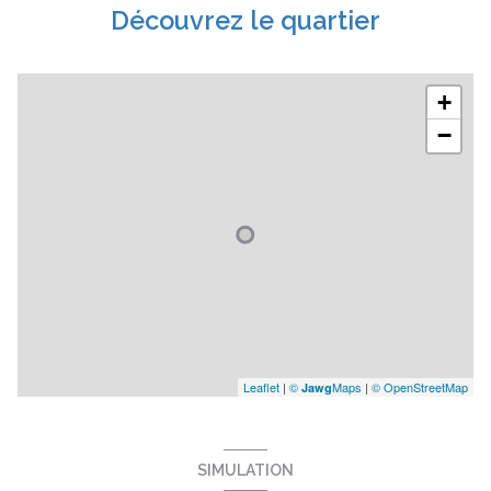
Découvrez le quartier
+
−
Leaflet
|
©
Maps
|
© OpenStreetMap
Jawg
SIMULATION