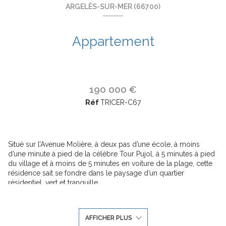
ARGELÈS-SUR-MER (66700)
Appartement
190 000 €
Réf
TRICER-C67
Situé sur l’Avenue Molière, à deux pas d’une école, à moins
d’une minute à pied de la célèbre Tour Pujol, à 5 minutes à pied
du village et à moins de 5 minutes en voiture de la plage, cette
résidence sait se fondre dans le paysage d’un quartier
résidentiel, vert et tranquille.
En adéquation avec l’architecture moderne, sobre et élégante,
les prestations ainsi que les finitions de votre appartement sont
de très belle facture. Soignées et raffinées, elles apportent bien-
AFFICHER PLUS
être et esthétisme pour vous assurer des moments de vie