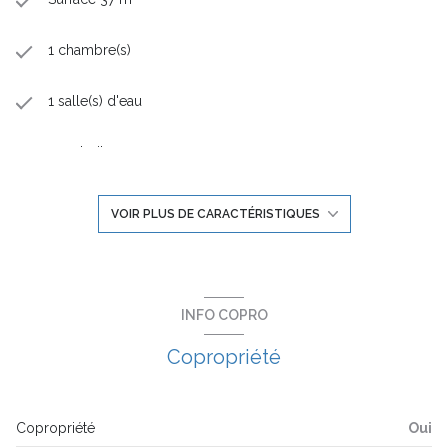
1 chambre(s)
1 salle(s) d'eau
construit en 2024
kitchenette
VOIR PLUS DE CARACTÉRISTIQUES
Chauffage individuel : radiateur (autre)
1 parking(s)
INFO COPRO
Copropriété
exposition Est
2ème étage
Copropriété
Oui