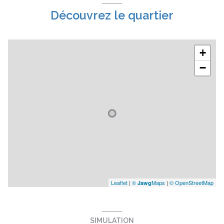
Découvrez le quartier
+
−
Leaflet
|
©
Maps
|
© OpenStreetMap
Jawg
SIMULATION