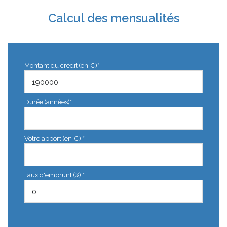
Calcul des mensualités
Montant du crédit (en €)*
Durée (années)*
Votre apport (en €) *
Taux d'emprunt (%) *