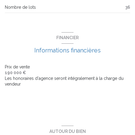
2 étage(s)
Nombre de lots
36
ascenseur
balcon
FINANCIER
terrasse
Informations financières
visiophone
Prix de vente
190 000 €
Les honoraires d'agence seront intégralement à la charge du
interphone
vendeur
accès handicapé
AUTOUR DU BIEN