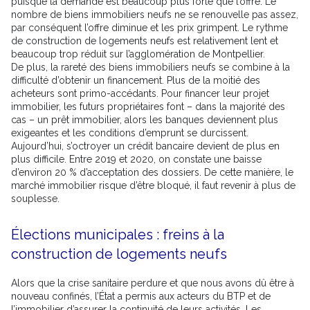
puisque la demande est beaucoup plus forte que l’offre. Le
nombre de biens immobiliers neufs ne se renouvelle pas assez,
par conséquent l’offre diminue et les prix grimpent. Le rythme
de construction de logements neufs est relativement lent et
beaucoup trop réduit sur l’agglomération de Montpellier.
De plus, la rareté des biens immobiliers neufs se combine à la
difficulté d’obtenir un financement. Plus de la moitié des
acheteurs sont primo-accédants. Pour financer leur projet
immobilier, les futurs propriétaires font – dans la majorité des
cas – un prêt immobilier, alors les banques deviennent plus
exigeantes et les conditions d’emprunt se durcissent.
Aujourd’hui, s’octroyer un crédit bancaire devient de plus en
plus difficile. Entre 2019 et 2020, on constate une baisse
d’environ 20 % d’acceptation des dossiers. De cette manière, le
marché immobilier risque d’être bloqué, il faut revenir à plus de
souplesse.
Élections municipales : freins à la
construction de logements neufs
Alors que la crise sanitaire perdure et que nous avons dû être à
nouveau confinés, l’État a permis aux acteurs du BTP et de
l’immobilier d’assurer la continuité de leurs activités. Les