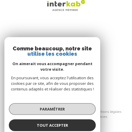
antérieur au 15 septembre 2019 ou dans un délai de 3
mois maximum après le dépôt des pièces à intervenir
chez le notaire postérieurement à la réservation pour
les autres logements, non cumulable avec une autre
offre, Offre non valable pour la Résidence White
Garden - Investir dans l’immobilier comporte des
risques, consultez le site www.urbat.com pour en
NOS RÉSEAUX
savoir plus - Illustration non contractuelles - Urbat
Comme beaucoup, notre site
Septembre 2019
utilise les cookies
Nous suivre
On aimerait vous accompagner pendant
votre visite.
En poursuivant, vous acceptez l'utilisation des
cookies par ce site, afin de vous proposer des
contenus adaptés et réaliser des statistiques !
© 2026 | Tous droits réservés
PARAMÉTRER
Nos honoraires
Nos partenaires
Mentions légales
Cookies
Admin
Politique RGPD
TOUT ACCEPTER
Réalisé par :