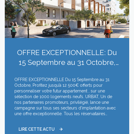
OFFRE EXCEPTIONNELLE: Du
15 Septembre au 31 Octobre,
Profitez jusqu’à 12 500€ offerts
OFFRE EXCEPTIONNELLE Du 15 Septembre au 31
pour pers...
Octobre, Profitez jusqu’à 12 500€ offerts pour
personnaliser votre futur appartement , sur une
sélection de 1000 logements neufs. URBAT, Un de
nos partenaires promoteurs, privilégié, lance une
campagne sur tous ses secteurs d’implantation avec
une offre exceptionnelle. Tous les réservataires
pourront bénéficier , jusqu’à 12.500 € d’options à
choisir dans le catalogue des options 2019. L’offre se
LIRE CETTE ACTU
détaille comme il suit : - 8.500 € pour toutes